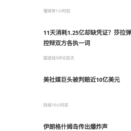
懂球帝
1小时前
11天消耗1.25亿却缺凭证？莎
控辩双方各执一词
国迹线
3评论
前天
美社媒巨头被判赔近10亿美元
财闻
10小时前
伊朗格什姆岛传出爆炸声