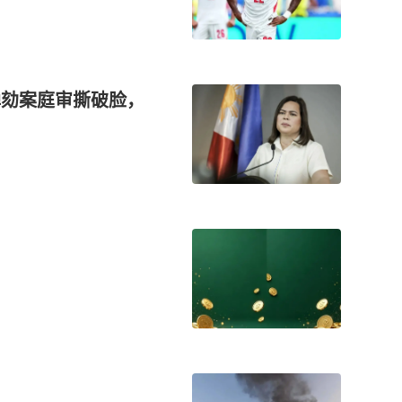
拉弹劾案庭审撕破脸，