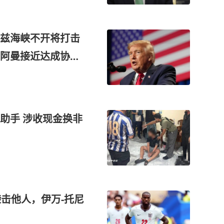
兹海峡不开将打击
与阿曼接近达成协
助手 涉收现金换非
击他人，伊万-托尼