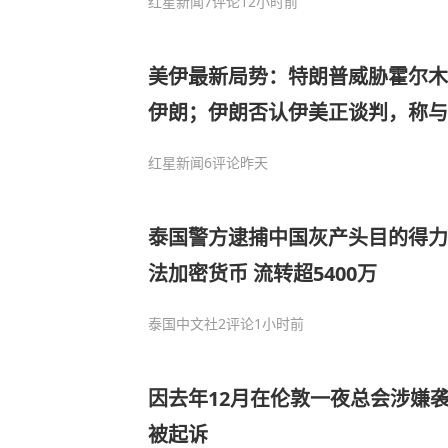
红星新闻
7评论
12小时前
美伊最新局势：特朗普威胁霍尔木
伊朗；伊朗否认伊美正谈判，称
议，海峡现有航道将关闭
红星新闻
6评论
昨天
泰国警方逮捕中国灰产头目的得力
法加密货币 流转超5400万
泰国中文社
2评论
1小时前
因去年12月在伦敦一夜总会涉嫌袭
被起诉