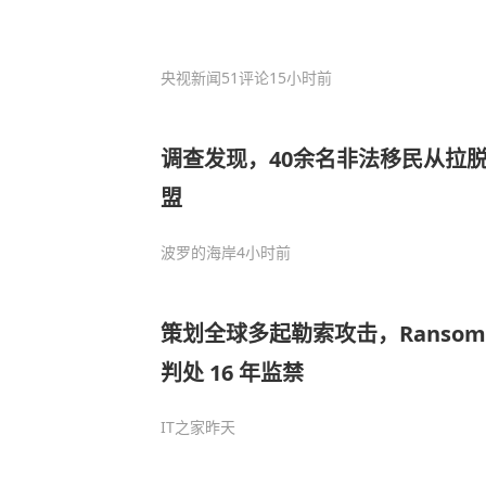
央视新闻
51评论
15小时前
调查发现，40余名非法移民从拉
盟
波罗的海岸
4小时前
策划全球多起勒索攻击，Ransom C
判处 16 年监禁
IT之家
昨天