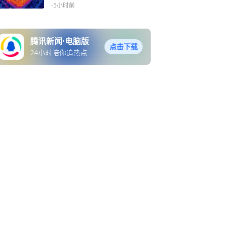
-5小时前
腾讯新闻·电脑版
点击下载
24小时陪你追热点