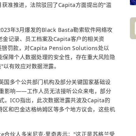
获准推进，法院驳回了Capita方面提出的"滥
3年3月爆发的Black Basta勒索软件网络攻
金记录、员工档案及Capita客户的相关资
款，对Capita Pension Solutions处以
未能保障个人数据处理的安全性，存在重大风险隐
施"以有效应对数据泄露。
对英国多个公共部门机构及部分关键国家基础设
重影响——工作人员无法接听公众来电，部分
式。
ICO
指出，此次数据泄露共波及Capita的
内特区和巴金达格纳姆区等多个地方议会，这些机
yte合伙人多米尼克·里奇表示："这正是苏格兰受