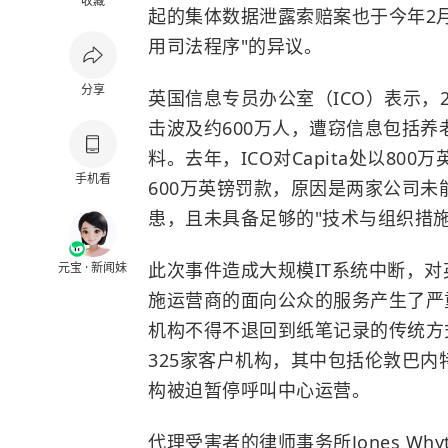
收藏
起的集体数据泄露索赔案也于今年2月
用司法程序"的异议。
分享
英国信息专员办公室（ICO）表示，202
击波及约600万人，遭窃信息包括养老
料。去年，ICO对Capita处以800万英镑罚
手机看
600万英镑罚款，原因是两家公司
患，且未具备足够的"技术与组织措
此次事件造成大规模IT系统中断，
元宝 · 新闻妹
施运营商的面向公众的服务产生了严
机构不得不退回到纸笔记录的传统方
325家客户机构，其中包括伦敦巴
构被迫暂停呼叫中心运营。
代理受害者的律师事务所Jones Wh