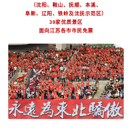
（沈阳、鞍山、抚顺、本溪、
阜新、辽阳、铁岭及沈抚示范区）
39家优质景区
面向江苏各市市民免票