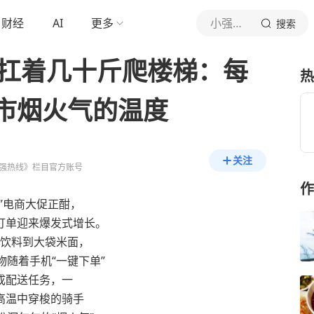
财经
AI
更多
小强热线
搜索
们扛着几十斤爬楼梯：每
热
市烟火气的温度
关注
强热线》栏目官方账号
作
18”电商大促正酣，
订单迎来爆发式增长。
饮料到大袋米面，
物随着手机“一键下单”
成配送任务，一
高温中穿梭的骑手