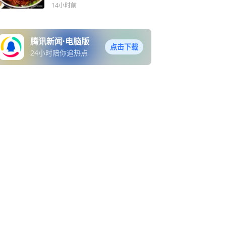
为“青海拉面”
14小时前
腾讯新闻·电脑版
点击下载
24小时陪你追热点