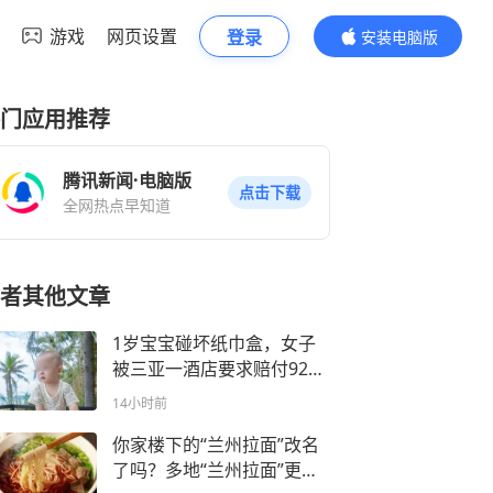
游戏
网页设置
登录
安装电脑版
内容更精彩
门应用推荐
腾讯新闻·电脑版
点击下载
全网热点早知道
者其他文章
1岁宝宝碰坏纸巾盒，女子
被三亚一酒店要求赔付924
元，酒店方：是骨瓷，采购
14小时前
价462元！当地市监部门回
应：不违规
你家楼下的“兰州拉面”改名
了吗？多地“兰州拉面”更名