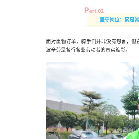
P
art.0
2
坚守岗位：累是常
面对重物订单，骑手们并非没有怨言，但
波辛劳是各行各业劳动者的真实缩影。