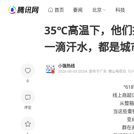
首页
要闻
北京
科技
35℃高温下，他
一滴汗水，都是城
小强热线
2026-06-03 20:04
发布于
广东
佛山电视台《小
0
“6
线上商超
从整箱
评论
当这些重
变
群在