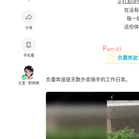
1
正扛起这
在没有
每一
这份体
分享
P
art.0
1
手机看
负重奔波
负重奔波是无数外卖骑手的工作日常。
元宝 · 新闻妹