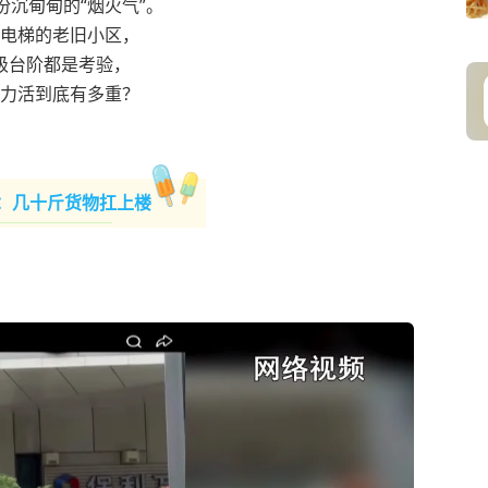
份沉甸甸的“烟火气”。
电梯的老旧小区，
级台阶都是考验，
力活到底有多重？
：几十斤货物扛上楼