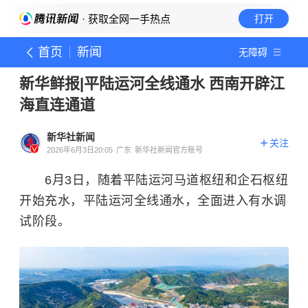
· 获取全网一手热点
打开
首页
新闻
无障碍
新华鲜报|平陆运河全线通水 西南开辟江
海直连通道
新华社新闻
关注
2026年6月3日20:05
广东
新华社新闻官方账号
6月3日，随着平陆运河马道枢纽和企石枢纽
开始充水，平陆运河全线通水，全面进入有水调
试阶段。