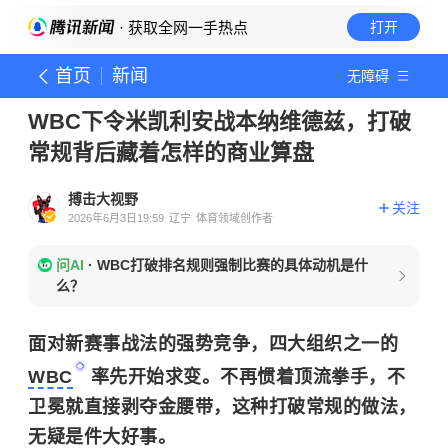
· 获取全网一手热点
打开
首页
新闻
无障碍
WBC下令米凯利安战本纳维德兹，打破
常规背后藏着怎样的商业算盘
搏击大视野
关注
2026年6月3日19:59
辽宁
体育领域创作者
问AI
·
WBC打破排名规则强制比赛的具体动机是什
么？
面对新赛事战法的强势竞争，四大组织之一的
WBC
率先开始求变。不再惯着顶流拳手，不
卫冕就直接剥夺金腰带，这种打破常规的做法，
无疑是件大好事。