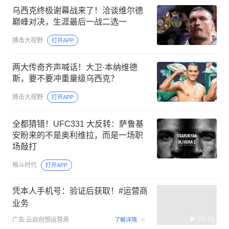
乌西克终极谢幕战来了！洽谈维尔德
巅峰对决，生涯最后一战二选一
搏击大视野
打开APP
两大传奇齐声喊话！大卫·本纳维德
斯，要不要冲重量级乌西克？
搏击大视野
打开APP
全都猜错！UFC331 大反转：萨鲁基
安盼来的不是奥利维拉，而是一场职
场敲打
格斗时代
打开APP
凭本人手机号：验证后获取！#运营商
业务
00:15
广告
云启创想运营商
了解详情