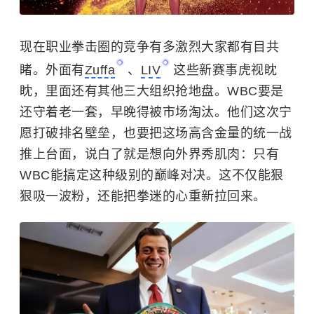
现在职业拳击圈的竞争有多激烈大家都有目共
睹。外面有
Zuffa
、
LIV
这些新赛事虎视眈
眈，里面还有其他三大组织抢地盘。WBC要是
还守着老一套，早晚得被市场淘汰。他们这次宁
愿打破排名壁垒，也要把这场高含金量的统一战
推上台面，说白了就是想向外界秀肌肉：只有
WBC能搞定这种级别的巅峰对决。这不仅能狠
狠吸一波粉，还能把拳迷的心重新拉回来。