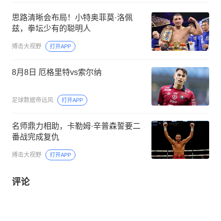
思路清晰会布局！小特奥菲莫·洛佩
兹，拳坛少有的聪明人
搏击大视野
打开APP
8月8日 厄格里特vs索尔纳
足球数据帝远风
打开APP
名师鼎力相助，卡勒姆·辛普森誓要二
番战完成复仇
搏击大视野
打开APP
评论