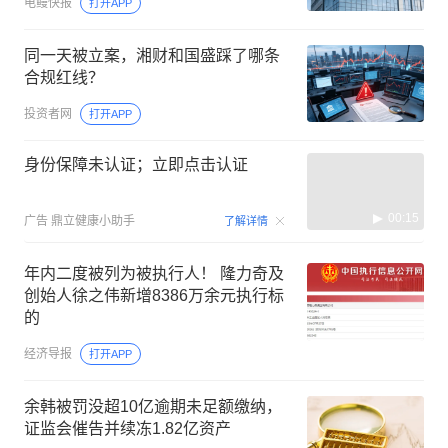
电鳗快报
打开APP
同一天被立案，湘财和国盛踩了哪条
合规红线？
投资者网
打开APP
身份保障未认证；立即点击认证
00:15
广告
鼎立健康小助手
了解详情
年内二度被列为被执行人！ 隆力奇及
创始人徐之伟新增8386万余元执行标
的
经济导报
打开APP
余韩被罚没超10亿逾期未足额缴纳，
证监会催告并续冻1.82亿资产