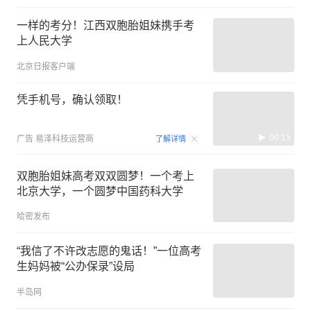
一样的考分！江西双胞胎姐妹携手考
上人民大学
北京日报客户端
凭手机号，确认领取！
00:15
广告
易泽科技运营商
了解详情
双胞胎姐妹高考双双圆梦！一个考上
北京大学，一个圆梦中国药科大学
哈密发布
“我信了不许改志愿的鬼话！”一位高考
生妈妈被“公办保录”设局
半岛网