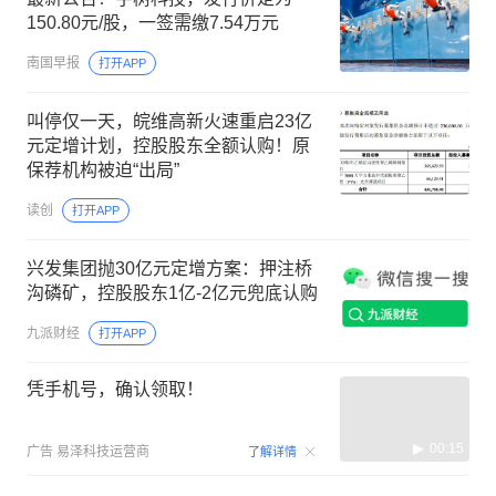
150.80元/股，一签需缴7.54万元
南国早报
打开APP
叫停仅一天，皖维高新火速重启23亿
元定增计划，控股股东全额认购！原
保荐机构被迫“出局”
读创
打开APP
兴发集团抛30亿元定增方案：押注桥
沟磷矿，控股股东1亿-2亿元兜底认购
九派财经
打开APP
凭手机号，确认领取！
00:15
广告
易泽科技运营商
了解详情