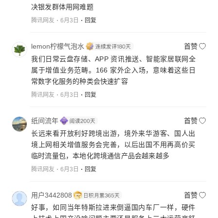
决银发群体用网难题
腾讯网友
6月3日
回复
lemon柠檬气泡水
首赞
我们日常云盘存储、APP 资讯推送、智能家居联网全
属于增值业务范畴。166 家外企入场，意味着这些日
常数字化服务的种类会快速扩容
腾讯网友
6月3日
回复
纸间流年
首赞
长远来看开放利好跨境出游，境外来华游客、国人出
境上网相关增值服务会完善，以后出国不用再高价买
临时流量包，本地化跨境通信产品会越来越多
腾讯网友
6月3日
回复
用户3442808
首赞
好事，如同当年特斯拉进来倒逼国内车厂一样，硬件