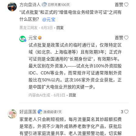
方向盘诗人
首赞
"试点批复"和正式的"增值电信业务经营许可证"之间有
什么区别？
@元宝
黑龙江网友
6月3日
回复
元宝
首赞
试点批复是政策试点的临时通行证，仅限特定区
域（如北京、上海临港等）且有效期3年；正式许
可证则是全国通用的"长期身份证"，有效期5年。
最大区别在外资准入——试点允许100%外资控股
IDC、CDN等业务，而常规许可证通常限制外资
股比在50%以内。这次166家外资企业获批，正
是中国扩大电信业开放的关键一步。
内容由AI生成
6月3日
回复
好运莲莲
3
家里老人只会刷短视频，每月流量莫名其妙超额扣费
是常态，外资不少海外成熟养老数字化产品，获批后
有望引进家庭流量共享、老人流量预警功能，切实解