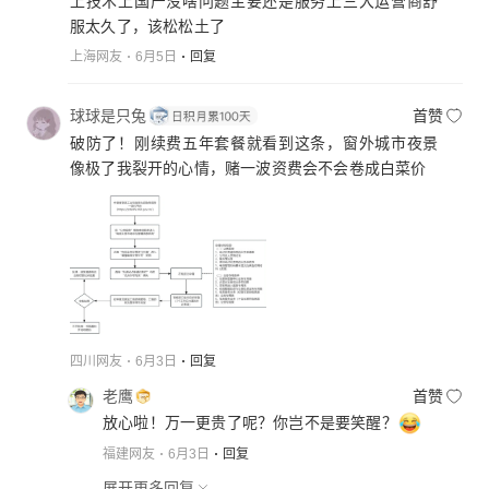
上技术上国产没啥问题主要还是服务上三大运营商舒
服太久了，该松松土了
上海网友
6月5日
回复
球球是只兔
首赞
破防了！刚续费五年套餐就看到这条，窗外城市夜景
像极了我裂开的心情，赌一波资费会不会卷成白菜价
四川网友
6月3日
回复
老鹰
首赞
放心啦！万一更贵了呢？你岂不是要笑醒？
福建网友
6月3日
回复
展开更多回复