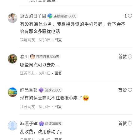
逝去的日子周
1
有没有通信业务，我想换外资的手机号码，看下会不
会有那么多骚扰电话
福建网友
6月3日
回复
春川
首赞
哪些网点可以去办...
江苏网友
6月4日
回复
静品香茗
首赞
现有的运营商忍不住要揪心疼了
江苏网友
6月4日
回复
🌬燕子🕊
首赞
乱收费，改用移动了。