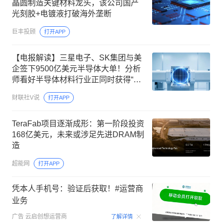
晶圆制造关键材料龙头，该公司国产
光刻胶+电镀液打破海外垄断
巨丰投顾
打开APP
【电报解读】三星电子、SK集团与美
企签下9500亿美元半导体大单！分析
师看好半导体材料行业正同时获得“景
气上行、先进工艺通胀、份额提升、
财联社V说
打开APP
国产替代”四重驱动，这家公司全面切
入多家主流晶圆制造企业供应链
TeraFab项目逐渐成形：第一阶段投资
168亿美元，未来或涉足先进DRAM制
造
超能网
打开APP
凭本人手机号：验证后获取！#运营商
业务
00:15
广告
云启创想运营商
了解详情