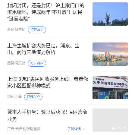
封闭封闭，还是封闭！沪上家门口的
滨水绿地，建成两年“不开放”！居民
“铤而走险”
新民帮侬忙
打开APP
上海主城扩容大势已定，浦东、宝
山、闵行三地潜力解析
趋势洞见社
打开APP
上海“3选1”惠民回收服务上线，看看你
家小区匹配哪种模式
绿色上海
打开APP
凭本人手机号：验证后获取！#运营商
业务
00:15
广告
云启创想运营商
了解详情