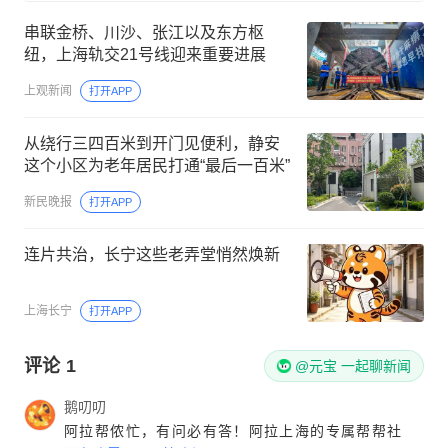
串联金桥、川沙、张江以及东方枢
纽，上海轨交21号线迎来重要进展
上观新闻
打开APP
从绕行三四百米到开门见便利，静安
这个小区为老年居民打通“最后一百米”
新民晚报
打开APP
连片共治，长宁这些老弄堂悄然焕新
上海长宁
打开APP
评论
1
@元宝 一起聊新闻
鹅叨叨
阿拉帮侬忙，有问必有答！阿拉上海的专属帮帮社