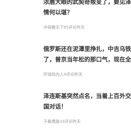
浓眉大眼的武契奇叛变了，要见泽
情何以堪？
冲哥瞰天下
85评论
昨天
俄罗斯还在泥潭里挣扎，中吉乌
了，普京当年松的那口气，现在全
环球局内人
9评论
昨天
泽连斯基突然点名，当着上百外交
国对话！
子桑鹰脉
33评论
昨天