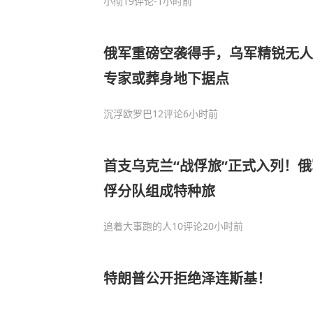
小彻
19评论
-1小时前
俄军重磅空袭得手，乌军精锐无人
专家或葬身地下据点
沉浮欧罗巴
12评论
6小时前
首支乌克兰“战俘旅”正式入列！
俘分队组成特种旅
追着大事跑的人
10评论
20小时前
特朗普公开拒绝泽连斯基！