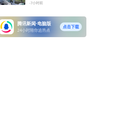
-7小时前
腾讯新闻·电脑版
点击下载
24小时陪你追热点