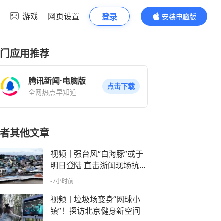
游戏
网页设置
登录
安装电脑版
内容更精彩
门应用推荐
腾讯新闻·电脑版
点击下载
全网热点早知道
者其他文章
视频丨强台风“白海豚”或于
明日登陆 直击浙闽现场抗台
情况
-7小时前
视频丨垃圾场变身“网球小
镇”！探访北京健身新空间