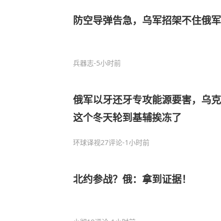
防空导弹告急，乌军招架不住俄军
兵器志
-5小时前
俄军以牙还牙专攻能源要害，乌克
这个冬天轮到基辅挨冻了
环球译视
27评论
-1小时前
北约参战？俄：拿到证据！