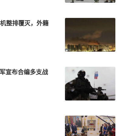
机整排覆灭，外籍
俄军宣布合编多支战