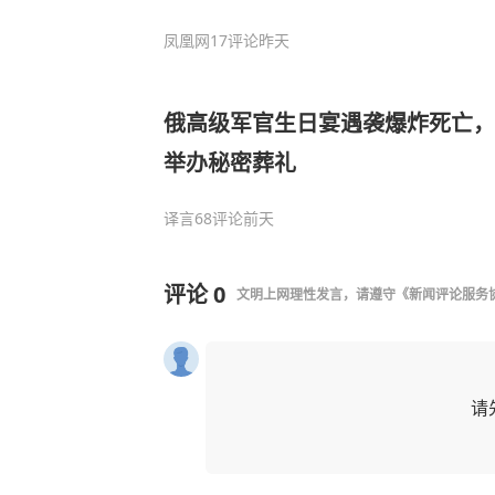
凤凰网
17评论
昨天
俄高级军官生日宴遇袭爆炸死亡，
举办秘密葬礼
译言
68评论
前天
评论
0
文明上网理性发言，请遵守
《新闻评论服务
请