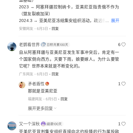
盟基础）
2023 → 阿塞拜疆控制纳卡，亚美尼亚指责俄不作为
（盟友裂痕加深）
...
展开
2024.3 → 亚美尼亚冻结集安组织活动，疏远俄方
2025 → 亚美尼亚深化与美欧军事合作，购西方武器
安徽网友
6月3日
回复
2026.5.28 → 亚美尼亚阅兵展示西方武器，“去俄化”
军事宣示（倒向西方实锤）
老鹦看世界
6
2026.5 → 俄专家喊话派兵推翻亚政府，施压升级
自从阿塞拜疆与亚美尼亚发生军事冲突后，肯定有一
个国家倒向西方。天要下雨，娘要嫁人。为什么要管
从盟友到「反目」，这场高加索「分手」大戏，把地
它呢？世界本来就是不断变化的。
缘政治的残酷演绎得淋漓尽致。
广东网友
6月3日
回复
矛者盾性
1
那就是亚美尼亚
福建网友
6月5日
回复
展开更多回复
又一个深秋
1
亚美尼亚背判集安组织直接向北约投降的行为属投敌