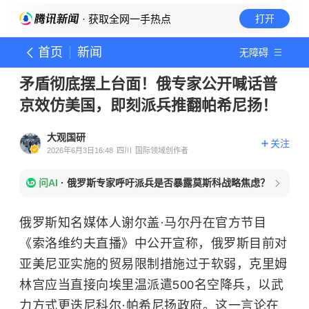
· 获取全网一手热点
打开
首页
新闻
无障碍
矛盾彻底摆上台面！俄专家公开喊话普
京效仿美国，即刻派兵推翻帕希尼扬！
大观国研
关注
2026年6月3日16:48
四川
国际领域创作者
问AI
·
俄罗斯专家呼吁派兵是否暴露莫斯科战略焦虑？
俄罗斯知名媒体人谢尔盖·马尔丹在官方节目
《索洛维约夫直播》中公开宣称，俄罗斯目前对
亚美尼亚实施的贸易限制措施过于软弱，克里姆
林宫应当直接向埃里温派遣500名空降兵，以武
力方式更迭尼科尔·帕希尼扬政府。这一言论在