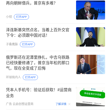
再向朝鲜借兵，普京有多难？
小彻
打开APP
泽连斯基突然点名，当着上百外交官
下令：必须跟中国对话！
子桑鹰脉
打开APP
俄罗斯还在泥潭里挣扎，中吉乌铁路
已经快要修通了，普京当年松的那口
气，现在全变成了后悔
环球局内人
打开APP
凭本人手机号：验证后获取！#运营商
业务
00:15
广告
云启创想运营商
了解详情