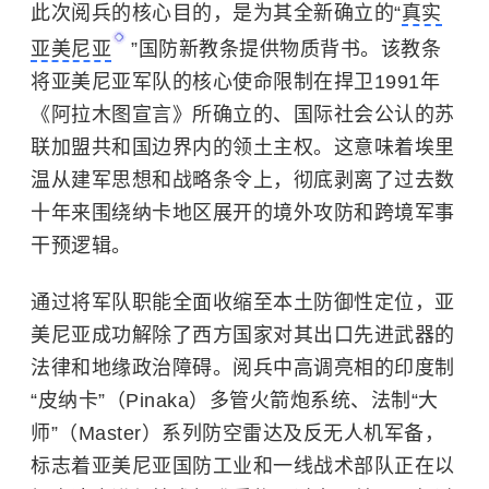
此次阅兵的核心目的，是为其全新确立的“
真实
亚美尼亚
”国防新教条提供物质背书。该教条
将亚美尼亚军队的核心使命限制在捍卫1991年
《阿拉木图宣言》所确立的、国际社会公认的苏
联加盟共和国边界内的领土主权。这意味着埃里
温从建军思想和战略条令上，彻底剥离了过去数
十年来围绕纳卡地区展开的境外攻防和跨境军事
干预逻辑。
通过将军队职能全面收缩至本土防御性定位，亚
美尼亚成功解除了西方国家对其出口先进武器的
法律和地缘政治障碍。阅兵中高调亮相的印度制
“皮纳卡”（Pinaka）多管火箭炮系统、法制“大
师”（Master）系列防空雷达及反无人机军备，
标志着亚美尼亚国防工业和一线战术部队正在以