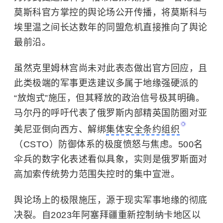
莫斯科官方掌控的舆论场公开传播，将莫斯科与
埃里温之间长达数年的同盟危机直接推向了舆论
最前沿。
虽然克里姆林宫尚未对此表态做出官方回应，且
此类极端的军事更迭建议多属于地缘强硬派的
“放炮式”施压，但其释放的政治信号极其明确。
马尔丹的呼吁代表了俄罗斯内部精英国防圈对亚
美尼亚倒向西方、解绑
集体安全条约组织
（CSTO）防御体系的极度愤怒与焦虑。500名
伞兵的数字化表述看似具象，实则是俄罗斯面对
高加索传统势力范围失控时的集中宣泄。
舆论场上的极限施压，源于现实军事地缘的彻底
决裂。自2023年阿塞拜疆重新控制纳卡地区以