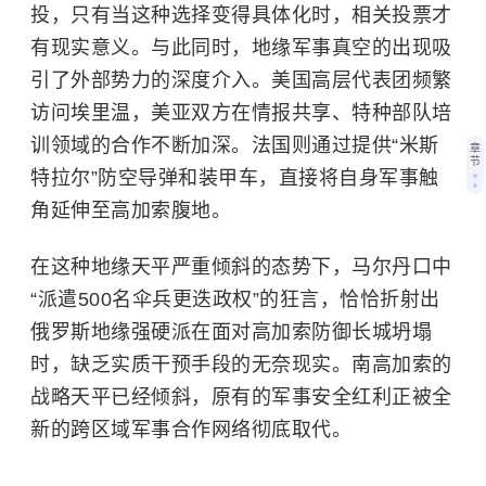
投，只有当这种选择变得具体化时，相关投票才
有现实意义。与此同时，地缘军事真空的出现吸
引了外部势力的深度介入。美国高层代表团频繁
访问埃里温，美亚双方在情报共享、特种部队培
训领域的合作不断加深。法国则通过提供“米斯
章
节
特拉尔”防空导弹和装甲车，直接将自身军事触
角延伸至高加索腹地。
在这种地缘天平严重倾斜的态势下，马尔丹口中
“派遣500名伞兵更迭政权”的狂言，恰恰折射出
俄罗斯地缘强硬派在面对高加索防御长城坍塌
时，缺乏实质干预手段的无奈现实。南高加索的
战略天平已经倾斜，原有的军事安全红利正被全
新的跨区域军事合作网络彻底取代。