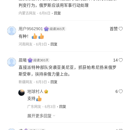
判变行为，俄罗斯应该用军事行动处理
内蒙古网友
6月6日
回复
用户9562901
首赞
有种！
河南网友
6月3日
回复
晨曦
14
直接派特种部队突袭亚美尼亚，抓获帕希尼扬来俄罗
斯受审，扶持亲俄力量上台。
新疆网友
6月3日
回复
地球村人
6
支持
广东网友
6月3日
回复
展开更多回复