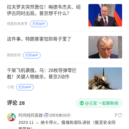
拉夫罗夫突然晋位！梅德韦杰夫、绍
伊古同时出局，普京想干什么？
绮星的未来学
打开APP
这件事，特朗普害怕到骨子里了
微观系列
打开APP
千架飞机袭俄，乌：28枚导弹零拦
截！关键人物被杀，普京2动作
小彻
打开APP
评论
28
@元宝 一起聊新闻
时间线捋直器
7
2020.11 → 纳卡停火，俄维和部队进驻（俄亚安全同