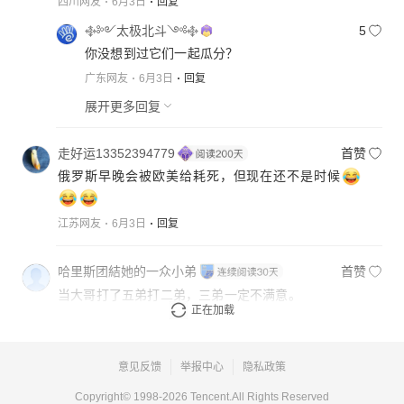
四川网友
6月3日
回复
࿇༻太极北斗༺࿇
5
你没想到过它们一起瓜分？
广东网友
6月3日
回复
展开更多回复
走好运13352394779
首赞
俄罗斯早晚会被欧美给耗死，但现在还不是时候
江苏网友
6月3日
回复
哈里斯团結她的一众小弟
首赞
当大哥打了五弟打二弟，三弟一定不满意。
正在加载
山东网友
6月5日
回复
意见反馈
举报中心
隐私政策
Copyright© 1998-
2026
Tencent.All Rights Reserved