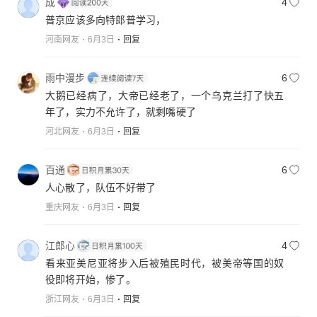
成
4
普京应该多向特郎普学习，
河南网友
6月3日
回复
雨中漫步
6
大鹅已经病了，大帝已经老了，一个乌克兰打了快五
年了，实力不允许了，就剩嘴硬了
河北网友
6月3日
回复
百通
6
人心散了，队伍不好带了
重庆网友
6月3日
回复
江郎心
4
看来亚美尼亚将步入后被殖民时代，被美帝等国的奴
役即将开始，惨了。
浙江网友
6月3日
回复