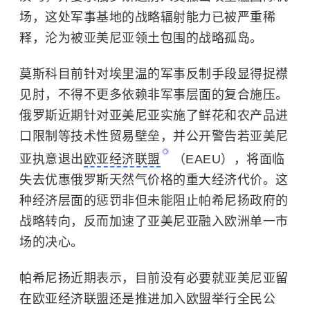
场，这处军事基地的战略辐射能力已被严重稀
释，沦为被亚美尼亚领土包围的战略孤岛。
莫斯科目前针对埃里温的军事反制手段显得捉襟
见肘，不得不更多依赖非军事层面的复合施压。
俄罗斯近期针对亚美尼亚实施了鲜花和农产品进
口限制等技术性贸易壁垒，并公开警告若亚美尼
亚执意退出
欧亚经济联盟
（EAEU），将面临
失去优惠俄罗斯天然气价格的重大经济代价。这
种经济层面的惩罚非但未能阻止帕希尼扬政府的
战略转向，反而加速了亚美尼亚融入欧洲单一市
场的决心。
帕希尼扬近期表示，目前没有必要就亚美尼亚留
在欧亚经济联盟还是推进加入欧盟举行全民公