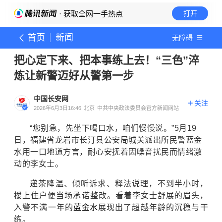
· 获取全网一手热点
打开
首页
新闻
无障碍
把心定下来、把本事练上去！“三色”淬
炼让新警迈好从警第一步
中国长安网
关注
2026年6月3日16:46
北京
中共中央政法委员会官方新闻网站
“您别急，先坐下喝口水，咱们慢慢说。”5月19
日，福建省龙岩市长汀县公安局城关派出所民警蓝金
水用一口地道方言，耐心安抚着因噪音扰民而情绪激
动的李女士。
递茶降温、倾听诉求、释法说理，不到半小时，
楼上住户便当场承诺整改。看着李女士舒展的眉头，
入警不满一年的
蓝金水
展现出了超越年龄的沉稳与干
练。