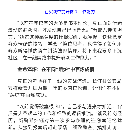
在实践中提升群众工作能力
“以前在学校学的大多是书本理论，真正面对情绪
激动的群众时，才发现自己经验匮乏。”新警尤佳俊坦
言，“通过这种高强度的模拟演练，我掌握了快速稳定
群众情绪的技巧，学会了换位思考，也懂得了如何用
群众听得懂的语言讲清法理情理。接下来我要多下沉
社区，在一线实践中提升群众工作能力。”
金色淬炼：在不同“熔炉”中百炼成钢
真正的考验在于一线的实战淬炼。长汀县公安局
安排新警开展为期一年的多岗位轮训，让他们在不同
“熔炉”中百炼成钢。
“以前觉得破案很‘神’，自己参与进来才知道，背
后是大量艰辛的工作和细致的逻辑推演。”谈及轮岗经
历，新警邓炜钰对第一次参与办理的盗窃案记忆犹
新。从接到报案后赶赴现场、细致勘查、摸排走访，