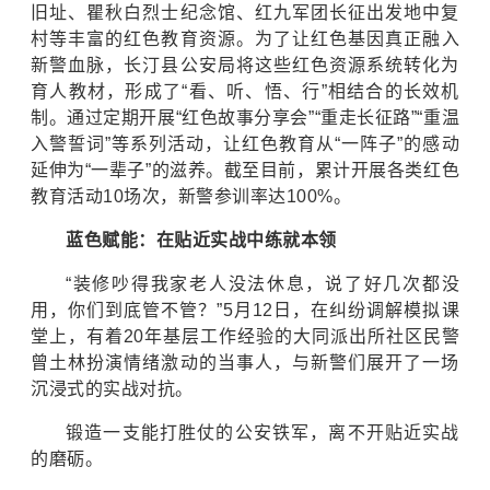
旧址、瞿秋白烈士纪念馆、红九军团长征出发地中复
村等丰富的红色教育资源。
为了让红色基因真正融入
新警血脉，长汀县公安局将这些红色资源系统转化为
育人教材，形成了“看、听、悟、行”相结合的长效机
制。通过定期开展“红色故事分享会”“重走长征路”“重温
入警誓词”等系列活动，让红色教育从“一阵子”的感动
延伸为“一辈子”的滋养。
截至目前，累计开展各类红色
教育活动10场次，新警参训率达100%。
蓝色赋能：在贴近实战中练就本领
“装修吵得我家老人没法休息，说了好几次都没
用，你们到底管不管？”5月12日，在纠纷调解模拟课
堂上，有着20年基层工作经验的大同派出所社区民警
曾土林扮演情绪激动的当事人，与新警们展开了一场
沉浸式的实战对抗。
锻造一支能打胜仗的公安铁军，离不开贴近实战
的磨砺。