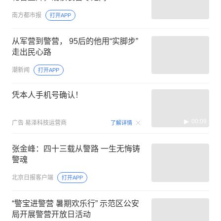
南方都市报
打开APP
从军营到警营， 95后的他用“实脚步”
走出民心路
潮新闻
打开APP
凭本人手机号确认！
00:09
广告
易泽科技运营商
了解详情
张金峰：四十三载从警路 一生无悔铸
警魂
北京日报客户端
打开APP
“警宝进警营 暑期欢乐行” 示范区公安
局开展警营开放日活动