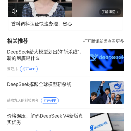
了解详情
香料调料认证快速办理，省心
相关推荐
打开腾讯新闻查看更多
DeepSeek给大模型划出的“斩杀线”，
斩的到底是什么
爱范儿
打开APP
DeepSeek撑起全球模型斩杀线
鹤啸九天的科技思考
打开APP
价格碾压，解码DeepSeek V4新版真
实优劣