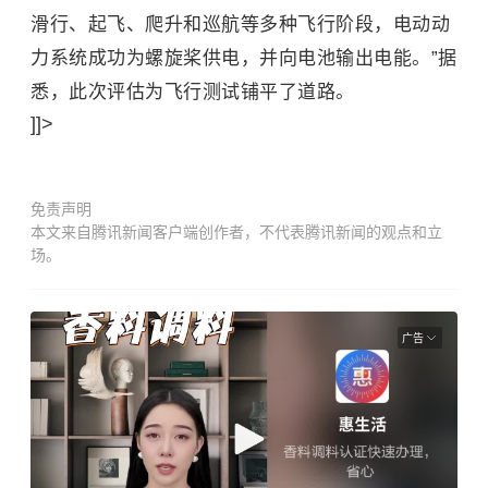
滑行、起飞、爬升和巡航等多种飞行阶段，电动动
力系统成功为螺旋桨供电，并向电池输出电能。”据
悉，此次评估为飞行测试铺平了道路。
]]>
免责声明
本文来自腾讯新闻客户端创作者，不代表腾讯新闻的观点和立
场。
广告