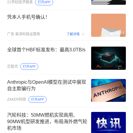
21世纪经济报道
打开APP
凭本人手机号确认！
00:07
广告
易泽科技运营商
了解详情
全球首个HBF标准发布：最高3.0TB/s
芯智讯
打开APP
Anthropic与OpenAI模型在测试中展现
自主欺骗行为
ZAKER科技
打开APP
汽轮科技：50MW燃机实现商用、
90MW机型研发推进，布局海外燃气轮
机市场