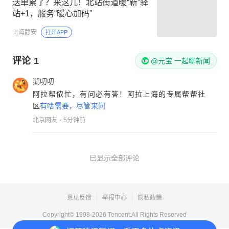
送单累了？来这儿！北站街道暖“新”驿
站+1，服务“暖心加码”
上海静安
打开APP
评论
1
@元宝 一起聊新闻
鹅叨叨
阿拉帮侬忙，有问必有答！阿拉上海的专属帮帮社
区
有啥需要，尽管来问
北京网友
5分钟前
已显示全部评论
意见反馈
举报中心
隐私政策
Copyright© 1998-
2026
Tencent.All Rights Reserved