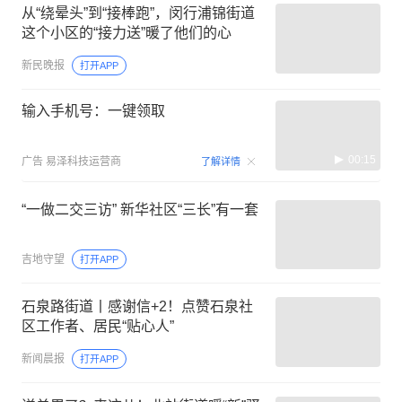
从“绕晕头”到“接棒跑”，闵行浦锦街道
这个小区的“接力送”暖了他们的心
新民晚报
打开APP
输入手机号：一键领取
00:15
广告
易泽科技运营商
了解详情
“一做二交三访” 新华社区“三长”有一套
吉地守望
打开APP
石泉路街道丨感谢信+2！点赞石泉社
区工作者、居民“贴心人”
新闻晨报
打开APP