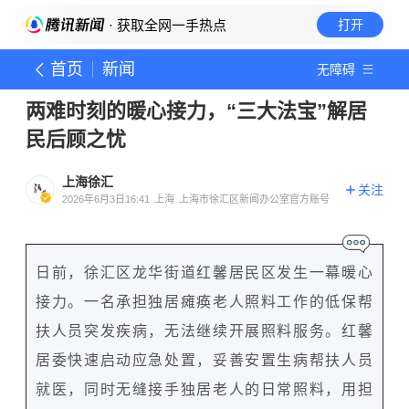
· 获取全网一手热点
打开
首页
新闻
无障碍
两难时刻的暖心接力，“三大法宝”解居
民后顾之忧
上海徐汇
关注
2026年6月3日16:41
上海
上海市徐汇区新闻办公室官方账号
日前，徐汇区龙华街道红馨居民区发生一幕暖心
接力。一名承担独居瘫痪老人照料工作的低保帮
扶人员突发疾病，无法继续开展照料服务。红馨
居委快速启动应急处置，妥善安置生病帮扶人员
就医，同时无缝接手独居老人的日常照料，用担