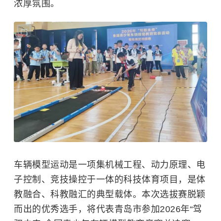
浓厚氛围。
车辆模型运动是一项集机械工程、动力原理、电
子控制、竞技操控于一体的科技体育项目，是体
教融合、科教融汇的典型载体。本次选拔赛脱颖
而出的优秀选手，将代表青岛市参加2026年“驾