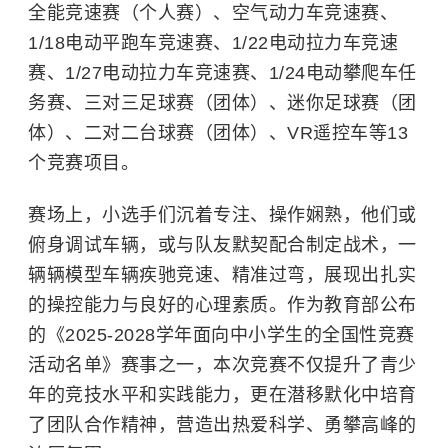
全能竞速赛（个人赛）、空气动力车竞速赛、
1/18电动平跑车竞速赛、1/22电动拉力车竞速
赛、1/27电动拉力车竞速赛、1/24电动攀爬车任
务赛、三对三足球赛（团体）、迷你足球赛（团
体）、二对二台球赛（团体）、VR遥控车等13
个竞赛项目。
赛场上，小选手们沉着专注、操作娴熟，他们或
俯身调试车辆，或与队友默契配合制定战术，一
辆辆模型车辆疾驰竞速、精准过弯，展现出扎实
的操控能力与良好的心理素质。作为教育部公布
的《2025-2028学年面向中小学生的全国性竞赛
活动名单》赛事之一，本次竞赛不仅提升了青少
年的竞技水平和实践能力，更在潜移默化中培育
了团队合作精神，营造出热爱科学、勇攀高峰的