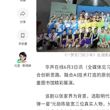
收藏
分享
手机看
《一梦天门问少年》在湖南
元宝 · 新闻妹
华声在线6月3日讯（全媒体见习
合创新思路、融合AI技术打造的原
童图书馆精彩展演。
该剧以张家界为背景，选取明代
弹一星”元勋
陈能宽
三位真实人物，