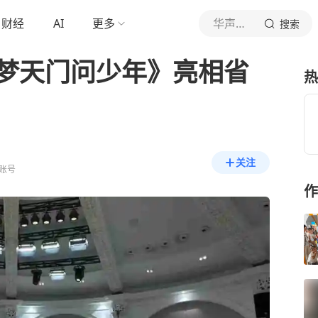
财经
AI
更多
华声在线
搜索
一梦天门问少年》亮相省
热
关注
账号
作