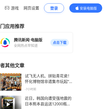
游戏
网页设置
登录
安装电脑版
内容更精彩
门应用推荐
腾讯新闻·电脑版
点击下载
全网热点早知道
者其他文章
试飞无人机、拼贴青花瓷！
怀化博物馆非遗集市玩起“跨
次元”
-7小时前
近日，韩国向遭受强地震的
日本熊本县运送12000瓶