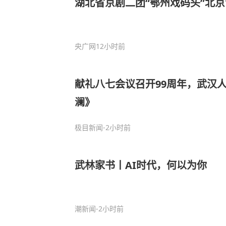
湖北省京剧二团“鄂州戏码头”北
央广网
12小时前
献礼八七会议召开99周年，武汉
澜》
极目新闻
-2小时前
武林家书丨AI时代，何以为你
潮新闻
-2小时前