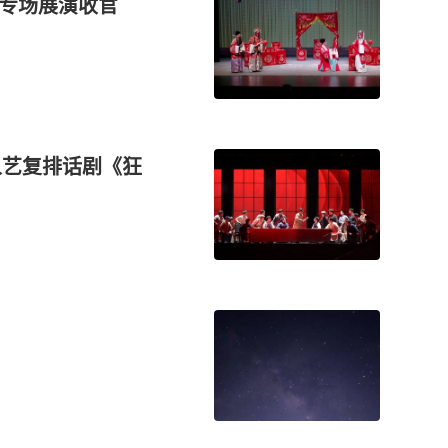
京专场展演收官
人艺复排话剧《狂