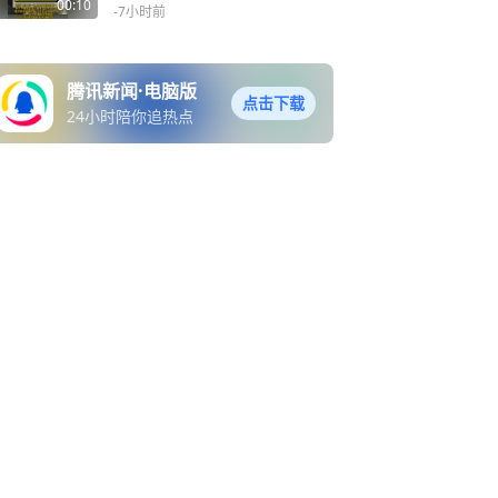
水，却遭日本网民嘲讽“韩国
00:10
-7小时前
生产的水我一点也不想喝，
至于用途，我只能想到拿来
当冲马桶的水”
腾讯新闻·电脑版
点击下载
24小时陪你追热点