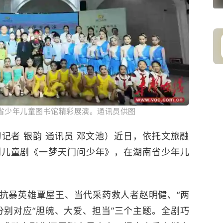
省少年儿童图书馆精彩展演。通讯员供图​
记者 银韵 通讯员 邓文池）近日，依托文旅融
创儿童剧《一梦天门问少年》，在湖南省少年儿
抗暴英雄覃屋王、当代采药救人者赵明健、“两
分别对应“胆魄、大爱、担当”三个主题。全剧巧