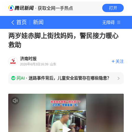
· 获取全网一手热点
打开
首页
新闻
无障碍
两岁娃赤脚上街找妈妈，警民接力暖心
救助
济南时报
关注
2026年6月3日16:39
山东
问AI
·
迷路事件背后，儿童安全监管存在哪些隐患？