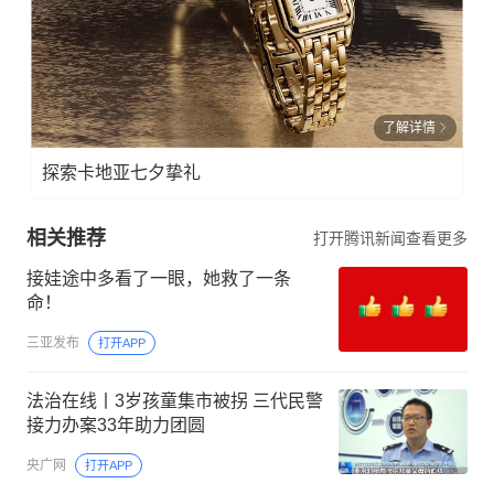
了解详情
探索卡地亚七夕挚礼
相关推荐
打开腾讯新闻查看更多
接娃途中多看了一眼，她救了一条
命！
三亚发布
打开APP
法治在线丨3岁孩童集市被拐 三代民警
接力办案33年助力团圆
央广网
打开APP