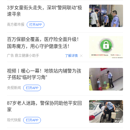
3岁女童街头走失，​深圳“警网联动”极
速寻亲
南方都市报
打开APP
百万保额全覆盖，医疗险全面升级！
国寿魔方，用心守护健康生活！
00:06
广告
鼎立健康小助手
了解详情
视频丨暖心一幕！地铁站内辅警为孩
子搭起“临时学习角”
央视新闻
打开APP
87岁老人迷路，警保协同助他平安回
家
现代快报
打开APP