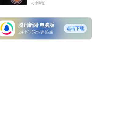
实名举报，落实线索保密、
-6小时前
有奖举报
腾讯新闻·电脑版
点击下载
24小时陪你追热点