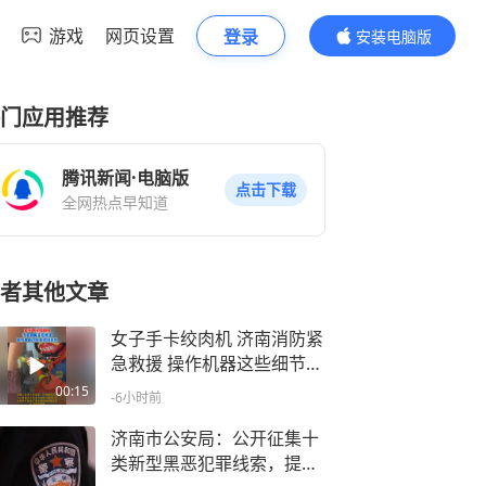
游戏
网页设置
登录
安装电脑版
内容更精彩
门应用推荐
腾讯新闻·电脑版
点击下载
全网热点早知道
者其他文章
女子手卡绞肉机 济南消防紧
急救援 操作机器这些细节别
忽视
00:15
-6小时前
济南市公安局：公开征集十
类新型黑恶犯罪线索，提倡