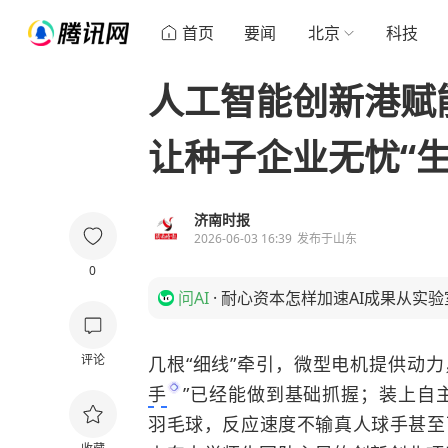
首页
要闻
北京
科技
人工智能创新港赋能
让种子企业无忧“生
济南时报
2026-06-03 16:39
发布于
山东
0
问AI
·
耐心资本怎样加速AI成果从实
评论
几根“细线”牵引，微型电机提供动
手
”已经能做到基础抓握；装上自
羽毛球，反应速度不输真人球手甚至