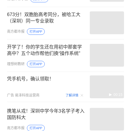
673分！双胞胎高考同分，被哈工大
（深圳）同一专业录取
南方都市报
打开APP
开学了！你的学生还在用初中那套学
高中？五个动作帮他们换“操作系统”
理想树教研
打开APP
凭手机号，确认领取！
00:15
广告
易泽科技运营商
了解详情
携笔从戎！深圳中学今年3名学子考入
国防科大
南方都市报
打开APP