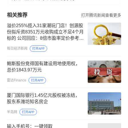
相关推荐
打开腾讯新闻查看更多
溢价255%揽入31家潮玩门店！创源股
份拟斥资8351万元收购成立不足4个月
标的 公司回应：8倍市盈率定价参考了
行业估值
每日经济新闻
打开APP
鲍斯股份竞得国有建设用地使用权，
总价1843.97万元
雷达Finance
打开APP
厦门国际银行1.45亿元股权被冻结，
股东系潍坊知名房企
半岛网
打开APP
输入手机号：一键领取