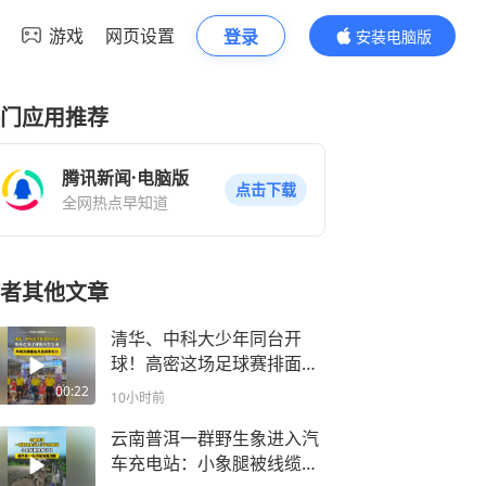
游戏
网页设置
登录
安装电脑版
内容更精彩
门应用推荐
腾讯新闻·电脑版
点击下载
全网热点早知道
者其他文章
清华、中科大少年同台开
球！高密这场足球赛排面拉
满，凤城文体盛会尽显城市
00:22
10小时前
实力
云南普洱一群野生象进入汽
车充电站：小象腿被线缆卡