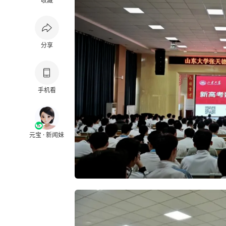
收藏
分享
手机看
元宝 · 新闻妹