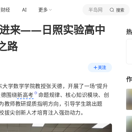
财经
AI
更多
半岛网
搜索
爱进来——日照实验高中
热
之路
关注
作
东大学数学学院教授张天德，开展了一场“提升
天德围绕
新高考
命题规律、核心知识模块、创
为教师教研提质指明方向，引导学生跳出题
校拔尖创新人才培育注入强劲动力。