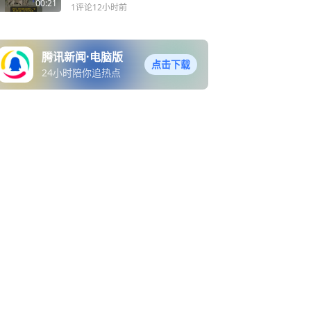
住 成年象一头将充电箱顶翻
00:21
1评论
12小时前
腾讯新闻·电脑版
点击下载
24小时陪你追热点