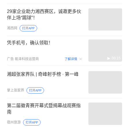
29家企业助力湘西赛区，诚邀更多伙
伴上场“踢球”！
湘西网
打开APP
凭手机号，确认领取！
00:15
广告
易泽科技运营商
了解详情
湘超张家界队 | 奇峰射手榜 · 第一峰
掌上张家界
打开APP
第二届徽青赛开幕式暨揭幕战观赛指
南
宿州旅游
打开APP