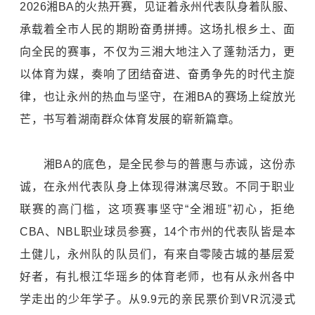
2026湘BA的火热开赛，见证着永州代表队身着队服、
承载着全市人民的期盼奋勇拼搏。这场扎根乡土、面
向全民的赛事，不仅为三湘大地注入了蓬勃活力，更
以体育为媒，奏响了团结奋进、奋勇争先的时代主旋
律，也让永州的热血与坚守，在湘BA的赛场上绽放光
芒，书写着湖南群众体育发展的崭新篇章。
湘BA的底色，是全民参与的普惠与赤诚，这份赤
诚，在永州代表队身上体现得淋漓尽致。不同于职业
联赛的高门槛，这项赛事坚守“全湘班”初心，拒绝
CBA、NBL职业球员参赛，14个市州的代表队皆是本
土健儿，永州队的队员们，有来自零陵古城的基层爱
好者，有扎根江华瑶乡的体育老师，也有从永州各中
学走出的少年学子。从9.9元的亲民票价到VR沉浸式