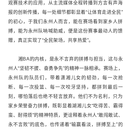
观赛技术的应用，从主流媒体全程转播到方言有声海
报的创新传播，每一处细节都彰显着“让体育走进全民”
的初心，于我们永州人而言，能在赛场看到家乡人拼
搏，能为永州队呐喊助威，便是这份赛事最动人的馈
赠，真正实现了“全民架场，共享热爱”。
湘BA的内核，是永不言弃的拼搏与担当，这与永
州人“坚韧不拔、奋勇争先”的精神一脉相承。赛场上，
永州队的队员们，带着潇湘儿女的韧劲，每一次抢
断、每一次投篮、每一次咬牙坚持，都拼到最后一
刻，哪怕落后也绝不轻言放弃。他们不为名利，只为
家乡荣誉奋力拼搏，既彰显着湖湘儿女“吃得苦、霸得
蛮、耐得烦”的精神特质，更诠释着永州人“敢闯敢试、
永不言败”的底色，也传递着“输赢看淡，拼搏至上”的