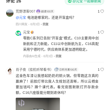
评论
26
@元宝 一起聊新闻
荒野漂客007
1
@元宝
电池是哪家的，还是开盲盒吗？
四川网友
6月3日
回复
元宝
1
零跑C系列已告别"开盲盒"模式。C10主要用中创
新航和正力新能，C11以中创新航为主，C16高配
采用宁德时代，供应商体系更加透明稳定。
内容由AI生成
6月3日
回复
肖子夜（挂机听琴看书）
1
这金色车漆让我想起奶奶的铜火锅，但零跑这次真的
赢麻了！前脸灯带比我人生规划还清晰，所以云栖金
要加钱吗？蹲个课代表。看完官图默默打开存款余
额，C16六座版能分期到退休吗？