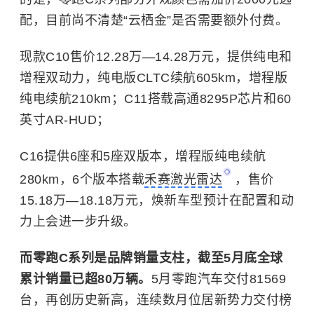
配，目前尚不清楚“云栖金”是否需要额外付费。
现款C10售价12.28万—14.28万元，提供纯电和
增程双动力，纯电版CLTC续航605km，增程版
纯电续航210km；C11搭载高通8295P芯片和60
英寸AR-HUD；
C16提供6座和5座双版本，增程版纯电续航
280km，6个版本搭载
禾赛激光雷达
，售价
15.18万—18.18万元，焕新车型预计在配置和动
力上会进一步升级。
而零跑C系列是品牌销量支柱，截至5月底全球
累计销量已超80万辆。
5月零跑汽车交付81569
台，再创历史新高，连续数月位居新势力交付榜