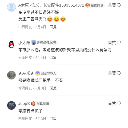
A太原~信义，长安配件15935614371
首赞
车没坐过不知道好不好
反正广告满天飞
山西网友
6月4日
回复
小太阳
首赞
车市那么卷，零跑这波的新款车型真的没什么竞争力
云南网友
6月4日
回复
★Α·米★
首赞
都是隐藏式门把手，不买
青海网友
6月3日
回复
Jeep®
首赞
零跑有点慌了
四川网友
6月3日
回复