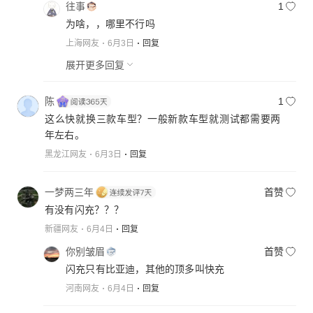
往事
1
为啥，，哪里不行吗
上海网友
6月3日
回复
展开更多回复
陈
1
这么快就换三款车型？一般新款车型就测试都需要两
年左右。
黑龙江网友
6月3日
回复
一梦两三年
首赞
有没有闪充？？？
新疆网友
6月4日
回复
你别皱眉
首赞
闪充只有比亚迪，其他的顶多叫快充
河南网友
6月4日
回复