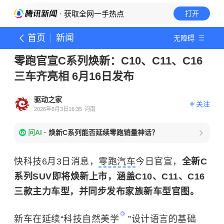
· 获取全网一手热点
打开
首页
新闻
无障碍
零跑官宣C系列焕新：C10、C11、C16
三车齐亮相 6月16日发布
驱动之家
关注
2026年6月3日16:35
河南
问AI
·
焕新C系列能否延续零跑销量神话？
快科技6月3日消息，
零跑汽车
今日官宣，
全新C
系列SUV即将焕新上市，涵盖C10、C11、C16
三款主力车型，并同步发布家族新车型官图。
新车在延续“
科技自然美学
”设计语言的基础