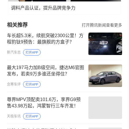
调料产品认证，提升品牌竞争力
相关推荐
打开腾讯新闻查看更多
车长超5.3米，续航突破2300公里！方
程豹钛9预告：最旗舰的方盒子？
新汽车志
打开APP
最大197马力加B级空间，捷达M6官图
发布，若卖9万多谁还坐得住？
念寒车评
打开APP
尊界MPV顶配卖101.6万，享界G9预
售43.98万起，鸿蒙智行三车齐发！
天极车讯
打开APP