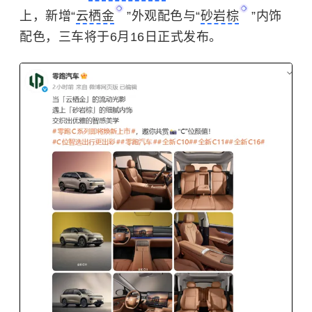
上，新增“
云栖金
”外观配色与“
砂岩棕
”内饰
配色，三车将于6月16日正式发布。