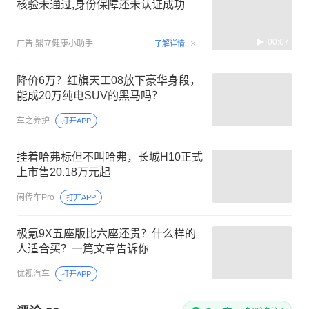
核验未通过,身份保障还未认证成功
00:07
广告
鼎立健康小助手
了解详情
降价6万？红旗天工08放下豪华身段，
能成20万纯电SUV的黑马吗？
车之养护
打开APP
挂着哈弗标但不叫哈弗，长城H10正式
上市售20.18万元起
闲传车Pro
打开APP
极氪9X五座版比六座还贵？什么样的
人适合买？一篇文章告诉你
优视汽车
打开APP