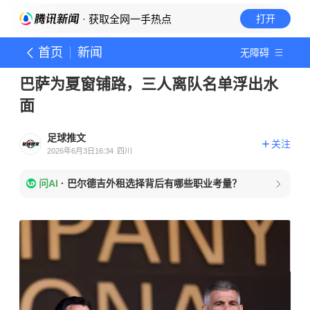
· 获取全网一手热点
打开
首页
新闻
无障碍
​巴萨为夏窗铺路，三人离队名单浮出水
面
足球推文
关注
2026年6月3日16:34
四川
问AI
·
巴尔德吉外租选择背后有哪些职业考量？