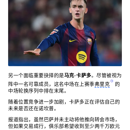
另一个面临重要抉择的是
马克·卡萨多
。尽管被视为
阵中一名可靠成员，这名中场在上赛季
弗里克
的
中场轮换序列中排在末尾。
随着位置竞争进一步加剧，卡萨多正在评估自己的
未来是否还在
诺坎普
。
报道指出，虽然巴萨并未主动将他推向转会市场，
但如果交易成行，俱乐部希望收到至少两千万欧元