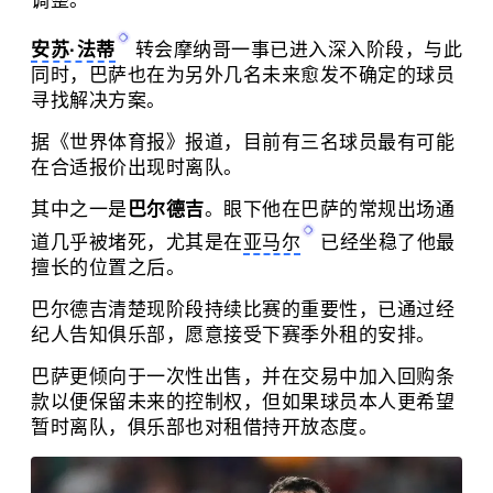
调整。
安苏·法蒂
转会摩纳哥一事已进入深入阶段，与此
同时，巴萨也在为另外几名未来愈发不确定的球员
寻找解决方案。
据《世界体育报》报道，目前有三名球员最有可能
在合适报价出现时离队。
其中之一是
巴尔德吉
。眼下他在巴萨的常规出场通
道几乎被堵死，尤其是在
亚马尔
已经坐稳了他最
擅长的位置之后。
巴尔德吉清楚现阶段持续比赛的重要性，已通过经
纪人告知俱乐部，愿意接受下赛季外租的安排。
巴萨更倾向于一次性出售，并在交易中加入回购条
款以便保留未来的控制权，但如果球员本人更希望
暂时离队，俱乐部也对租借持开放态度。