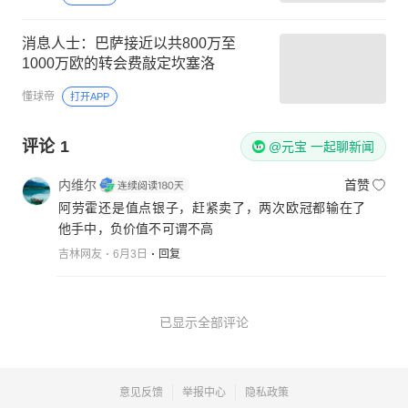
消息人士：巴萨接近以共800万至
1000万欧的转会费敲定坎塞洛
懂球帝
打开APP
评论
1
@元宝 一起聊新闻
内维尔
首赞
阿劳霍还是值点银子，赶紧卖了，两次欧冠都输在了
他手中，负价值不可谓不高
吉林网友
6月3日
回复
已显示全部评论
意见反馈
举报中心
隐私政策