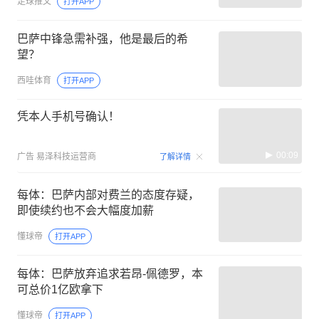
足球推文
打开APP
巴萨中锋急需补强，他是最后的希
望？
西哇体育
打开APP
凭本人手机号确认！
00:09
广告
易泽科技运营商
了解详情
每体：巴萨内部对费兰的态度存疑，
即使续约也不会大幅度加薪
懂球帝
打开APP
每体：巴萨放弃追求若昂-佩德罗，本
可总价1亿欧拿下
懂球帝
打开APP