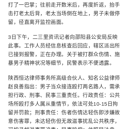
打了一巴掌；往前走开数米后，再度折返，抬手
击打老太后背，老太当场倒在地上，男子未做停
留，径直离开监控画面。
3日下午，二三里资讯记者向邵阳县公安局反映
此事。工作人员经信息核查后回应，辖区派出所
已接到报警，正在办理。关于被打群众伤情、施
暴男子精神状况等细节，民警表示不便透露。
陕西恒达律师事务所高级合伙人、知名公益律师
赵良善指出：男子当众接连殴打两名路人，需承
担行政、刑事、民事三重责任。
行政责任
：公共
场所殴打多人属从重情节，依法可处10-15日拘
留并罚款；刑事责任：伤者伤情达轻伤即涉嫌故
意伤害罪，未达轻伤但无故滋事扰乱公共秩序，