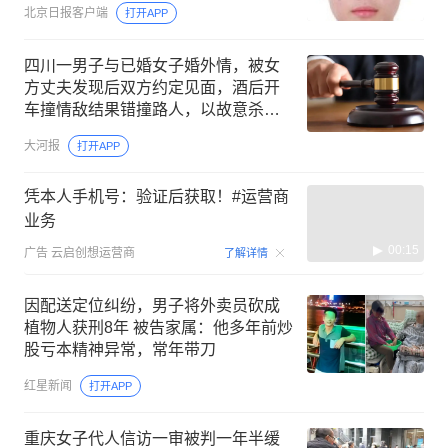
北京日报客户端
打开APP
四川一男子与已婚女子婚外情，被女
方丈夫发现后双方约定见面，酒后开
车撞情敌结果错撞路人，以故意杀人
罪被判有期徒刑十三年
大河报
打开APP
凭本人手机号：验证后获取！#运营商
业务
00:15
广告
云启创想运营商
了解详情
因配送定位纠纷，男子将外卖员砍成
植物人获刑8年 被告家属：他多年前炒
股亏本精神异常，常年带刀
红星新闻
打开APP
重庆女子代人信访一审被判一年半缓