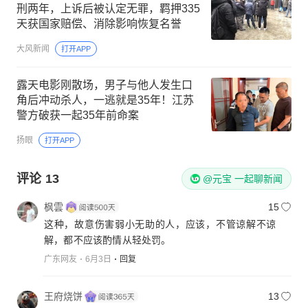
刑两年，上诉后被认定无罪，羁押335
天获国家赔偿、消除影响恢复名誉
大风新闻
打开APP
露天电影刚散场，男子与他人发生口
角后冲动杀人，一逃就是35年！江苏
警方破获一起35年前命案
扬眼
打开APP
评论
13
@元宝 一起聊新闻
枫雲
15
这种，故意伤害弱小无助的人，应该，不管谅解不谅
解，都不应该酌情从轻处罚。
广东网友
6月3日
回复
王府烧饼
13