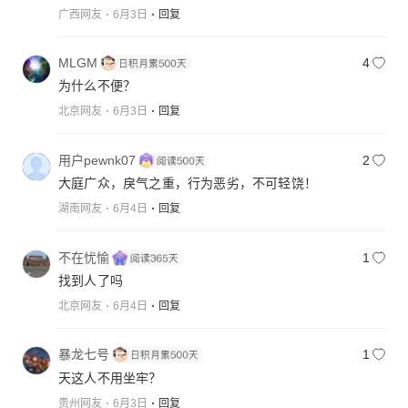
广西网友
6月3日
回复
MLGM
4
为什么不便？
北京网友
6月3日
回复
用户pewnk07
2
大庭广众，戾气之重，行为恶劣，不可轻饶！
湖南网友
6月4日
回复
不在忧愉
1
找到人了吗
北京网友
6月4日
回复
暴龙七号
1
天这人不用坐牢？
贵州网友
6月3日
回复