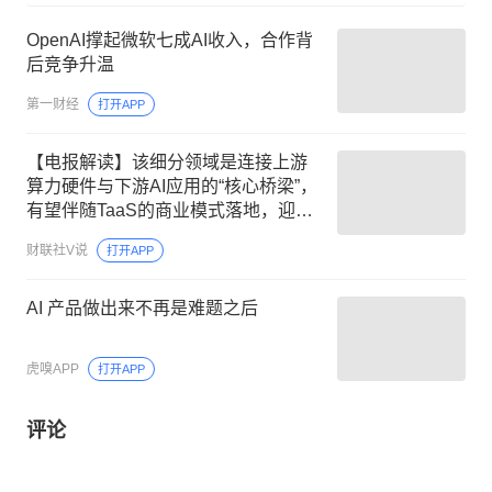
OpenAI撑起微软七成AI收入，合作背
后竞争升温
第一财经
打开APP
【电报解读】该细分领域是连接上游
算力硬件与下游AI应用的“核心桥梁”，
有望伴随TaaS的商业模式落地，迎来
加速增长机遇，当前行业盈利正向循
财联社V说
打开APP
环已然开启，这家公司2025年相关收
入已突破1亿元
AI 产品做出来不再是难题之后
虎嗅APP
打开APP
评论