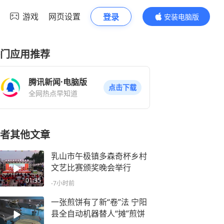
游戏
网页设置
登录
安装电脑版
内容更精彩
门应用推荐
腾讯新闻·电脑版
点击下载
全网热点早知道
者其他文章
乳山市午极镇多森奇杯乡村
文艺比赛颁奖晚会举行
01:35
-7小时前
一张煎饼有了新“卷”法 宁阳
县全自动机器替人“摊”煎饼