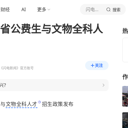
财经
AI
更多
闪电新闻
搜索
东省公费生与文物全科人
热
关注
《闪电新闻》官方账号
作
兴？
生与
文物全科人才
招生政策发布