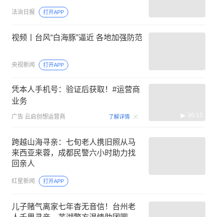
法治日报
打开APP
视频丨台风“白海豚”逼近 各地加强防范
央视新闻
打开APP
凭本人手机号：验证后获取！#运营商
业务
00:15
广告
云启创想运营商
了解详情
跨越山海寻亲：七旬老人携旧照从马
来西亚来蓉，成都民警六小时助力找
回亲人
红星新闻
打开APP
儿子赌气离家七年杳无音信！台州老