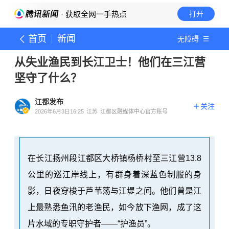
· 获取全网一手热点
打开
首页
新闻
无障碍
从失业渔民到长江卫士！他们在三江营
坚守了什么？
江都发布
关注
2026年6月3日16:25
江苏
江都区融媒体中心官方账号
在长江扬州段江都区大桥镇杨桥村至三江营13.8
公里的巡江岸线上，有群身着深蓝色制服的身
影，日夜穿梭于芦苇荡与江堤之间。他们曾是江
上最熟悉鱼汛的老渔民，如今放下渔网，成了这
片水域的专职守护者——“护渔员”。