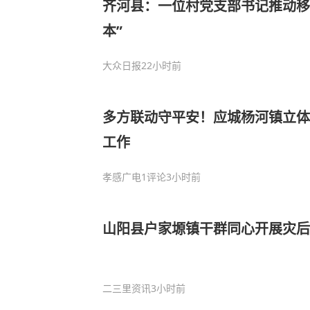
齐河县：一位村党支部书记推动移
本”
大众日报
22小时前
多方联动守平安！应城杨河镇立体
工作
孝感广电
1评论
3小时前
山阳县户家塬镇干群同心开展灾后
二三里资讯
3小时前