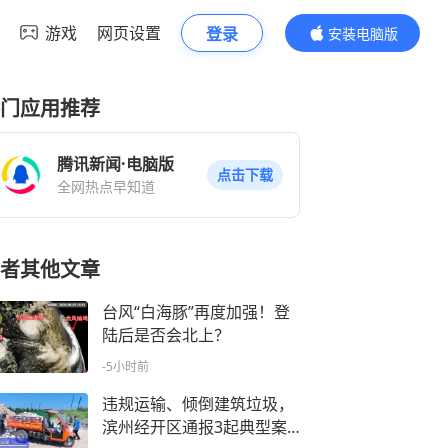
游戏
网页设置
登录
安装电脑版
内容更精彩
门应用推荐
腾讯新闻·电脑版
点击下载
全网热点早知道
者其他文章
台风“白海豚”再度加强！登
陆后是否会北上？
-5小时前
违规运输、倾倒建筑垃圾，
滨州经开区通报3起典型案