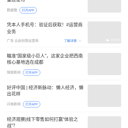
数据猿
打开APP
凭本人手机号：验证后获取！#运营商
业务
00:15
广告
云启创想运营商
了解详情
瞄准“国家级小巨人”，这家企业把西南
核心基地选在成都
锦观新闻
打开APP
好评中国 | 经济新脉动：懒人经济，懒
出花样
闪电新闻
打开APP
经济观察|线下零售如何打赢“体验之
战”？