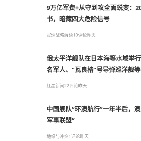
9万亿军费+从守到攻全面蜕变：2
书，暗藏四大危险信号
寰球战略解读
10评论
昨天
俄太平洋舰队在日本海等水域举行大
名军人、“瓦良格”号导弹巡洋舰等
红星新闻
22评论
昨天
中国舰队“环澳航行”一年半后，澳
军事联盟”
地缘与冲突
1评论
昨天