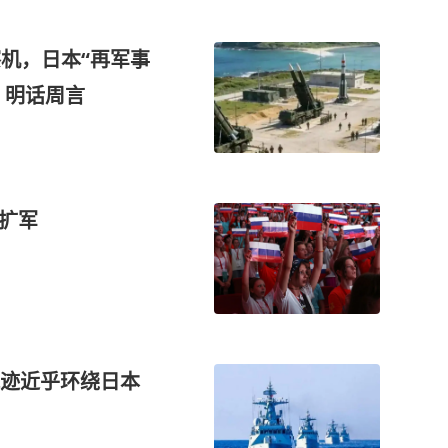
察机，日本“再军事
 明话周言
速扩军
航迹近乎环绕日本