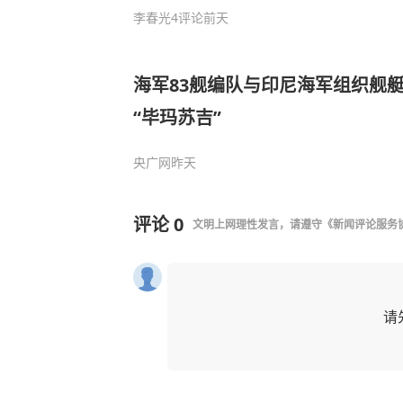
李春光
4评论
前天
海军83舰编队与印尼海军组织舰
“毕玛苏吉”
央广网
昨天
评论
0
文明上网理性发言，请遵守
《新闻评论服务
请