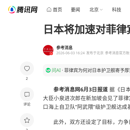
首页
要闻
北京
科技
日本将加速对菲律
参考消息
2026-06-03 16:24
发布于
北京
参考消息官方账
问AI
·
菲律宾为何对日本护卫舰寄予厚
2
参考消息网6月3日报道
据《日本
大臣小泉进次郎在新加坡会见了菲律
评论
口海上自卫队“阿武隈”级
护卫舰
达成
此外，双方还设定了目标，力争日