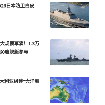
026日本防卫白皮
规模军演！1.3万
60艘舰艇参与
大利亚组建“大洋洲