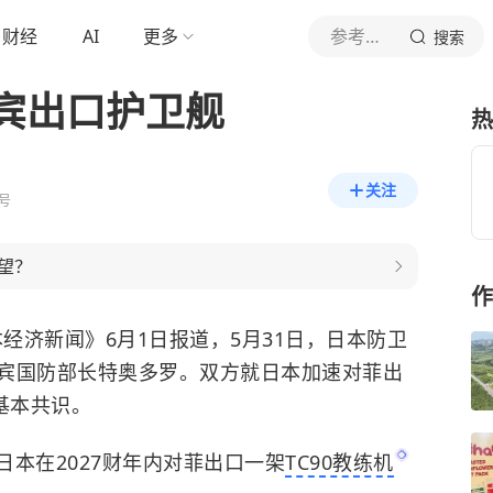
财经
AI
更多
参考消息
搜索
宾出口护卫舰
热
关注
号
望？
作
经济新闻》6月1日报道，5月31日，日本防卫
宾国防部长特奥多罗。双方就日本加速对菲出
基本共识。
本在2027财年内对菲出口一架
TC90教练机