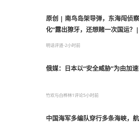
原创 | 南鸟岛架导弹，东海闯侦
化”露出獠牙，还想赌一次国运？|
明话评道
-2小时前
俄媒：日本以“安全威胁”为由加
竹欢与白桦林
1评论
5小时前
中国海军多编队穿行多条海峡，