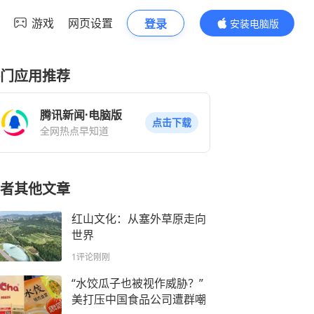
游戏
网页设置
登录
安装电脑版
内容更精彩
门应用推荐
腾讯新闻·电脑版
点击下载
全网热点早知道
者其他文章
红山文化：从塞外草原走向
世界
1评论
刚刚
“水饺瓜子也被视作威胁？”
美打压中国食品公司遭群嘲