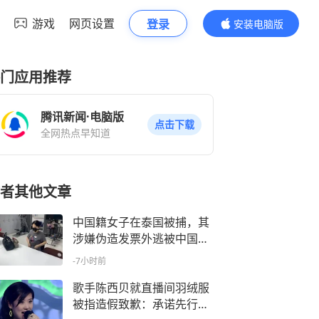
游戏
网页设置
登录
安装电脑版
内容更精彩
门应用推荐
腾讯新闻·电脑版
点击下载
全网热点早知道
者其他文章
中国籍女子在泰国被捕，其
涉嫌伪造发票外逃被中国警
方通缉，涉案金额3500万
-7小时前
元，为躲避追查频繁更换住
处、发型、着装及职业
歌手陈西贝就直播间羽绒服
被指造假致歉：承诺先行全