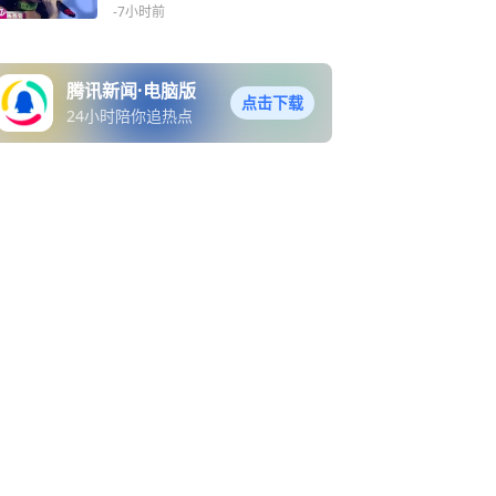
额退款，涉事销售额约300
-7小时前
万元
腾讯新闻·电脑版
点击下载
24小时陪你追热点