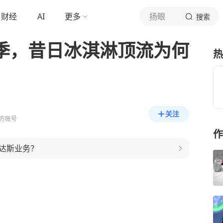
财经
AI
更多
扬眼
搜索
柠季，昔日冰淇淋顶流为何
热
关注
方账号
作
达斯业务？