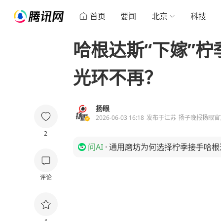
首页
要闻
北京
科技
哈根达斯“下嫁”
光环不再？
扬眼
2026-06-03 16:18
发布于
江苏
扬子晚报扬眼官
2
问AI
·
通用磨坊为何选择柠季接手哈根
评论