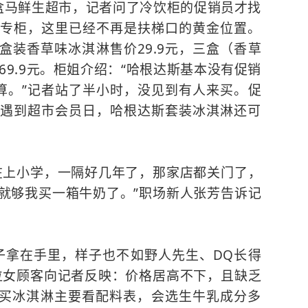
盒马鲜生超市，记者问了冷饮柜的促销员才找
专柜，这里已经不再是扶梯口的黄金位置。
小盒装香草味冰淇淋售价29.9元，三盒（香草
69.9元。柜姐介绍：“哈根达斯基本没有促销
算。”记者站了半小时，没见到有人来买。促
遇到超市会员日，哈根达斯套装冰淇淋还可
在上小学，一隔好几年了，那家店都关门了，
就够我买一箱牛奶了。”职场新人张芳告诉记
子拿在手里，样子也不如野人先生、
DQ
长得
位女顾客向记者反映：价格居高不下，且缺乏
她买冰淇淋主要看配料表，会选生牛乳成分多