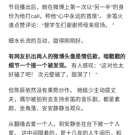
节目播出后，她在微博上第一次以“另一半”的身
份为他打call，称他“心中永远的首席”。 余笛火
速点赞评论：“替学生们谢谢师母来现场。 ”
细水长流的互动，甜得刚刚好。
有网友扒出两人的微博头像是情侣款，暗戳戳的
细节一个接一个被发现。
有人感叹：“这对也太
好磕了吧！ 次元壁破了，甜哭了！ ”
但陈辰依然没有乘势炒作。 她极少主动提丈
夫，偶尔被拍到去支持余笛的音乐剧，都是素
颜、坐角落、安安静静当观众。
从翻墙去爱一个人，到安静坐在台下被一个人
爱。 这中间隔着的，是十几年的人生阅历，和