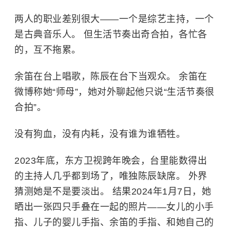
两人的职业差别很大——一个是综艺主持，一个
是古典音乐人。 但生活节奏出奇合拍，各忙各
的，互不拖累。
余笛在台上唱歌，陈辰在台下当观众。 余笛在
微博称她“师母”，她对外聊起他只说“生活节奏很
合拍”。
没有狗血，没有内耗，没有谁为谁牺牲。
2023年底，东方卫视跨年晚会，台里能数得出
的主持人几乎都到场了，唯独陈辰缺席。 外界
猜测她是不是要淡出。 结果2024年1月7日，她
晒出一张四只手叠在一起的照片——女儿的小手
指、儿子的婴儿手指、余笛的手指、和她自己的