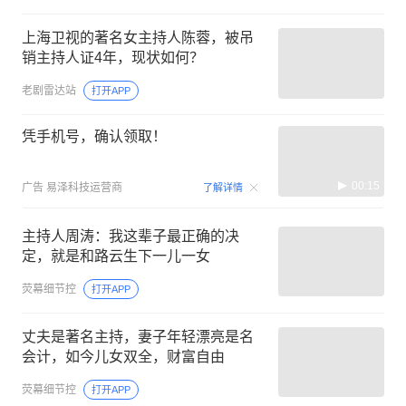
上海卫视的著名女主持人陈蓉，被吊
销主持人证4年，现状如何？
老剧雷达站
打开APP
凭手机号，确认领取！
00:15
广告
易泽科技运营商
了解详情
主持人周涛：我这辈子最正确的决
定，就是和路云生下一儿一女
荧幕细节控
打开APP
丈夫是著名主持，妻子年轻漂亮是名
会计，如今儿女双全，财富自由
荧幕细节控
打开APP