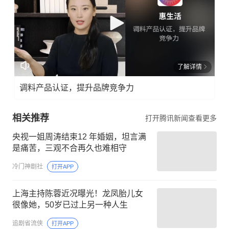
了解详情
调料产品认证，提升品牌竞争力
相关推荐
打开腾讯新闻查看更多
央视一姐周涛结束12 年婚姻，坦言满
是痛苦，三观不合再久也难相守
冷门神剧社
打开APP
上海主持陈蓉近况曝光！龙凤胎儿女
很像她，50岁已过上另一种人生
追剧省流侠
打开APP