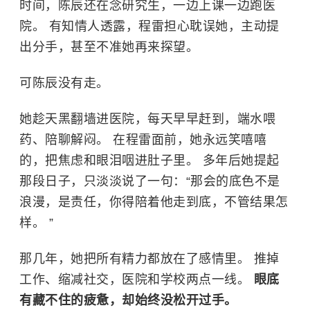
时间，
陈辰
还在念研究生，一边上课一边跑医
院。 有知情人透露，程雷担心耽误她，主动提
出分手，甚至不准她再来探望。
可陈辰没有走。
她趁天黑翻墙进医院，每天早早赶到，端水喂
药、陪聊解闷。 在程雷面前，她永远笑嘻嘻
的，把焦虑和眼泪咽进肚子里。 多年后她提起
那段日子，只淡淡说了一句：“那会的底色不是
浪漫，是责任，你得陪着他走到底，不管结果怎
样。 ”
那几年，她把所有精力都放在了感情里。 推掉
工作、缩减社交，医院和学校两点一线。
眼底
有藏不住的疲惫，却始终没松开过手。