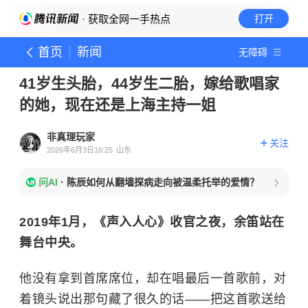
· 获取全网一手热点
打开
首页
新闻
无障碍
41岁生头胎，44岁生二胎，嫁给歌唱家
的她，现在还是上海主持一姐
非真理玩家
关注
2026年6月3日16:25
山东
问AI
·
陈辰如何从翻墙探病走向被温柔托举的爱情？
2019年1月，《声入人心》收官之夜，余笛站在
舞台中央。
他没有拿到首席席位，却在唱最后一首歌前，对
着镜头说出那句藏了很久的话——把这首歌送给