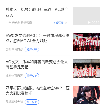
凭本人手机号：验证后获取！#运营商
业务
00:15
广告
云启创想运营商
了解详情
EWC发文感谢AG：每一段旅程都有终
点，感谢AG.AL全力以赴
虎扑体育内容
打开APP
AG发文：版本和阵容的改变总会让人
有些手足无措
虎扑体育内容
打开APP
冠军打野10连败，被5连对位MVP，压
力大到比赛擦汗
英雄联盟大咖
打开APP