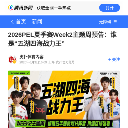
· 获取全网一手热点
打开
首页
新闻
无障碍
2026PEL夏季赛Week2主题周预告：谁
是“五湖四海战力王”
虎扑体育内容
关注
2026年6月3日16:09
上海
虎扑官方账号