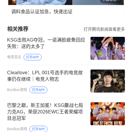
调料食品认证加急，快速出证
相关推荐
打开腾讯新闻查看更多
KSG击败AG夺冠，一诺满脸疲惫回应
失败：送的太多了
电竞苦瓜
打开APP
Clearlove：LPL 001号选手的电竞故
事仍在继续｜电竞人物志
BonBon游戏
打开APP
巴黎之巅，新王加冕！KSG鏖战七局
力克AG，荣获2026EWC王者荣耀项
目总冠军
BonBon游戏
打开APP