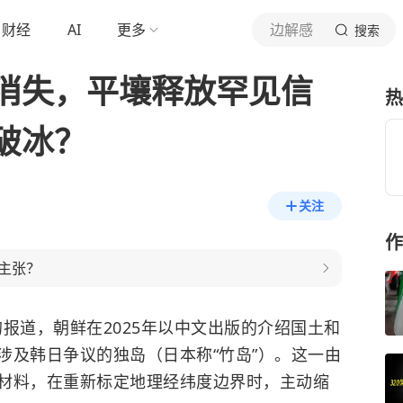
财经
AI
更多
边解感
搜索
消失，平壤释放罕见信
热
破冰？
关注
作
主张？
的报道，朝鲜在2025年以中文出版的介绍国土和
涉及韩日争议的独岛（日本称“竹岛”）。这一由
材料，在重新标定地理经纬度边界时，主动缩