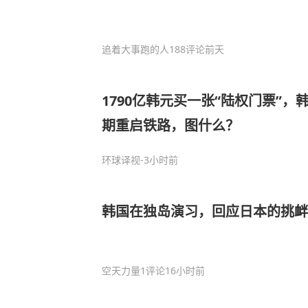
追着大事跑的人
188评论
前天
1790亿韩元买一张“陆权门票”
期重启铁路，图什么？
环球译视
-3小时前
韩国在独岛演习，回应日本的挑衅
空天力量
1评论
16小时前