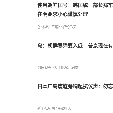
使用朝鲜国号！韩国统一部长郑东
在明要求小心谨慎处理
普林斯在平壤
56评论
昨天
乌：朝鲜导弹要入俄！普京现在有
刘乐观天下
3评论
20小时前
日本广岛废墟旁响起抗议声：勿
新华社新闻
2评论
昨天