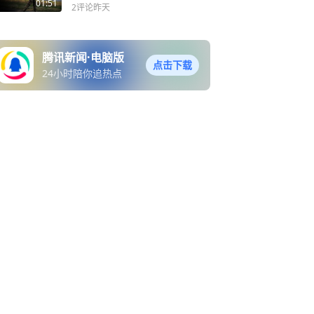
乌军打到俄腹地
01:51
2评论
昨天
腾讯新闻·电脑版
点击下载
24小时陪你追热点