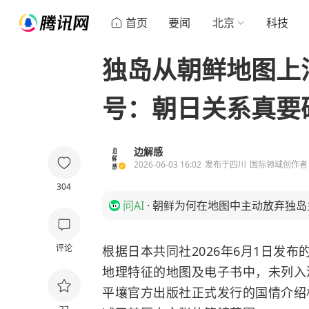
首页
要闻
北京
科技
独岛从朝鲜地图上
号：朝日关系真要
边解感
2026-06-03 16:02
发布于
四川
国际领域创作者
304
问AI
·
朝鲜为何在地图中主动放弃独岛
评论
根据日本共同社2026年6月1日发布
地理特征的地图及电子书中，未列入
平壤官方出版社正式发行的国情介绍