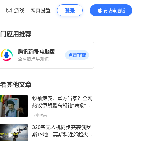
游戏
网页设置
登录
安装电脑版
内容更精彩
门应用推荐
腾讯新闻·电脑版
点击下载
全网热点早知道
者其他文章
领袖瘫痪、军方当家？全网
热议伊朗最高领袖“病危”风
波，究竟发生了什么？
-7小时前
320架无人机同步突袭俄罗
斯19地！莫斯科近郊起火，