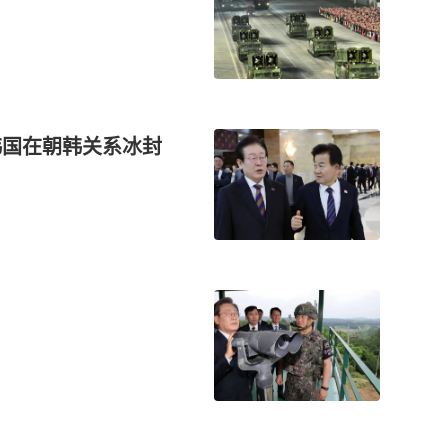
，韩国在朝韩关系冰封