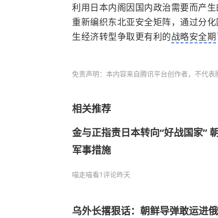
利用日本内阁因国内政治需要而产生
重新编织东北亚安全矩阵，通过分化
生经济转型争取更有利的
战略安全期
免责声明：本内容来自腾讯平台创作者，不代表
相关推荐
金与正指责日本转向“好战国家” 
军事措施
喵走喵看
1评论
昨天
乌外长撂狠话：朝鲜导弹敢运进俄