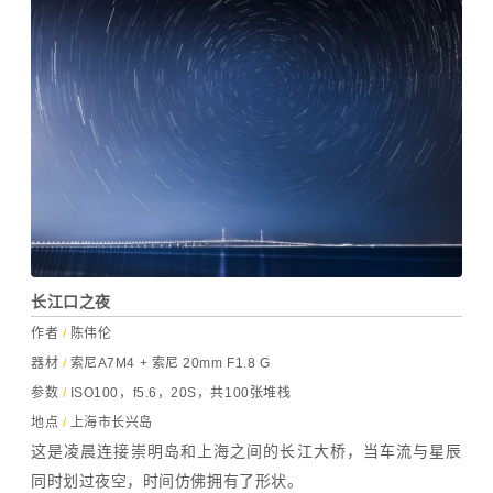
长江口之夜
作者
/
陈伟伦
器材
/
索尼A7M4 + 索尼 20mm F1.8 G
参数
/
ISO100，f5.6，20S，共100张堆栈
地点
/
上海市长兴岛
这是凌晨连接崇明岛和上海之间的长江大桥，当车流与星辰
同时划过夜空，时间仿佛拥有了形状。