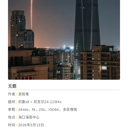
无题
作者
/
吴铭惟
器材
/
尼康z8 + 尼克尔24-120f4s
参数
/
24mm，f8，20s，ISO64，多张堆栈
地点
/
海口海南中心
时间
/
2026年3月13日