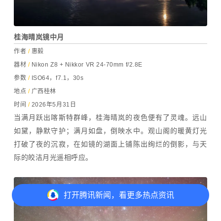
桂海晴岚镜中月
作者
/
惠毅
器材
/
Nikon Z8 + Nikkor VR 24-70mm f/2.8E
参数
/
ISO64，f7.1，30s
地点
/
广西桂林
时间
/
2026年5月31日
当满月跃出喀斯特群峰，桂海晴岚的夜色便有了灵魂。远山
如黛，静默守护；满月如盘，倒映水中。观山阁的暖黄灯光
打破了夜的沉寂，在如镜的湖面上铺陈出绚烂的倒影，与天
际的皎洁月光遥相呼应。
打开
腾讯新闻，看更多热点资讯