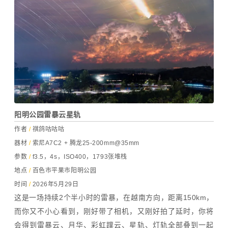
阳明公园雷暴云星轨
作者
/
祺鸽咕咕咕
器材
/
索尼A7C2 + 腾龙25-200mm@35mm
参数
/
f3.5，4s，ISO400，1793张堆栈
地点
/
百色市平果市阳明公园
时间
/
2026年5月29日
这是一场持续2个半小时的雷暴，在越南方向，距离150km，
而你又不小心看到，刚好带了相机，又刚好拍了延时，你将
会得到雷暴云、月华、彩虹蹼云、星轨、灯轨全部叠到一起