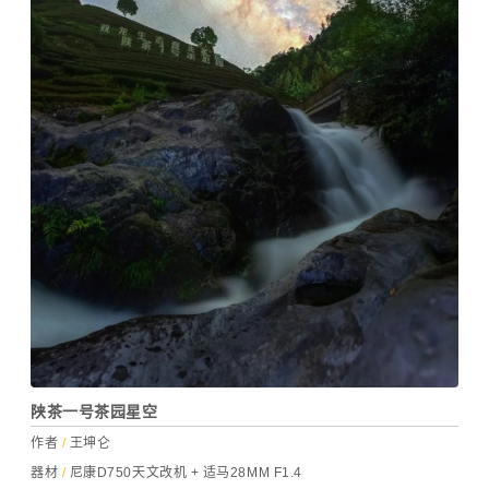
陕茶一号茶园星空
作者
/
王坤仑
器材
/
尼康D750天文改机 + 适马28MM F1.4