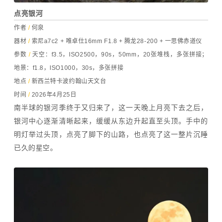
点亮银河
作者
/
何泉
器材
/
索尼a7c2 + 唯卓仕16mm F1.8 + 腾龙28-200 + 一思佛赤道仪
参数
/
天空：f3.5，ISO2500，90s，50mm，20张堆栈，多张拼接；
地景：f1.8，ISO1000，30s，多张拼接
地点
/
新西兰特卡波约翰山天文台
时间
/
2026年4月25日
南半球的银河季终于又归来了，这一天晚上月亮下去之后，
银河中心逐渐清晰起来，缓缓从东边升起直至头顶。手中的
明灯举过头顶，点亮了脚下的山路，也点亮了这一整片沉睡
已久的星空。