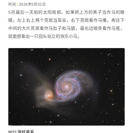
时间
/
2026年5月31日
5月最后一天拍的太阳局部。如果把上方的黑子当作马的眼
睛，左上右上两个亮斑当耳朵，右下亮斑看作马嘴，再往下
中间的大片亮斑看作马肚子和马腿，最右边暗条看作马尾，
就能想象出一只回头站立的快乐小马。
M51涡状星系