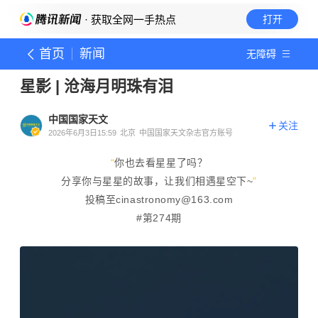
· 获取全网一手热点
打开
首页
新闻
无障碍
星影 | 沧海月明珠有泪
中国国家天文
关注
2026年6月3日15:59
北京
中国国家天文杂志官方账号
“
你也去看星星了吗？
分享你与星星的故事，让我们相遇星空下~
”
投稿至cinastronomy@163.com
#第274期