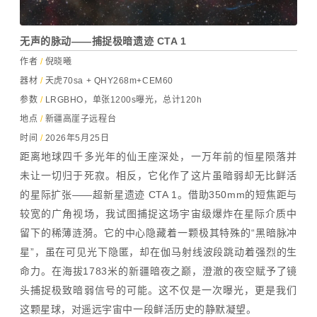
无声的脉动——捕捉极暗遗迹 CTA 1
作者
/
倪晓曦
器材
/
天虎70sa + QHY268m+CEM60
参数
/
LRGBHO，单张1200s曝光，总计120h
地点
/
新疆高崖子远程台
时间
/
2026年5月25日
距离地球四千多光年的仙王座深处，一万年前的恒星陨落并
未让一切归于死寂。相反，它化作了这片虽暗弱却无比鲜活
的星际扩张——超新星遗迹 CTA 1。借助350mm的短焦距与
较宽的广角视场，我试图捕捉这场宇宙级爆炸在星际介质中
留下的稀薄涟漪。它的中心隐藏着一颗极其特殊的“黑暗脉冲
星”，虽在可见光下隐匿，却在伽马射线波段跳动着强烈的生
命力。在海拔1783米的新疆暗夜之巅，澄澈的夜空赋予了镜
头捕捉极致暗弱信号的可能。这不仅是一次曝光，更是我们
这颗星球，对遥远宇宙中一段鲜活历史的静默凝望。