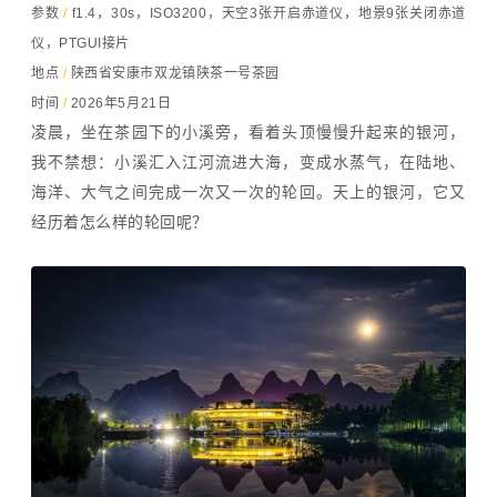
参数
/
f1.4，30s，ISO3200，天空3张开启赤道仪，地景9张关闭赤道
仪，PTGUI接片
地点
/
陕西省安康市双龙镇陕茶一号茶园
时间
/
2026年5月21日
凌晨，坐在茶园下的小溪旁，看着头顶慢慢升起来的银河，
我不禁想：小溪汇入江河流进大海，变成水蒸气，在陆地、
海洋、大气之间完成一次又一次的轮回。天上的银河，它又
经历着怎么样的轮回呢？