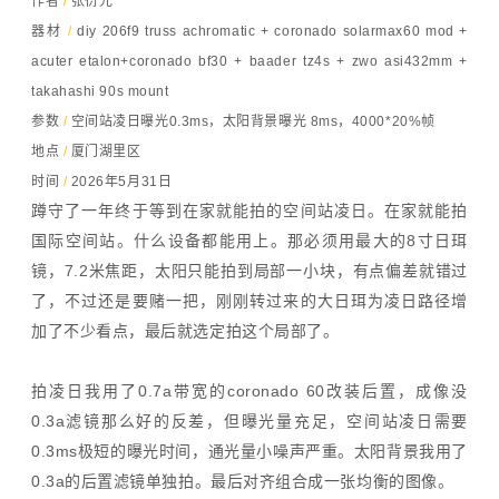
作者
/
张衍光
器材
/
diy 206f9 truss achromatic + coronado solarmax60 mod +
acuter etalon+coronado bf30 + baader tz4s + zwo asi432mm +
takahashi 90s mount
参数
/
空间站凌日曝光0.3ms，太阳背景曝光 8ms，4000*20%帧
地点
/
厦门湖里区
时间
/
2026年5月31日
蹲守了一年终于等到在家就能拍的空间站凌日。在家就能拍
国际空间站。什么设备都能用上。那必须用最大的8寸日珥
镜，7.2米焦距，太阳只能拍到局部一小块，有点偏差就错过
了，不过还是要赌一把，刚刚转过来的大日珥为凌日路径增
加了不少看点，最后就选定拍这个局部了。
拍凌日我用了0.7a带宽的coronado 60改装后置，成像没
0.3a滤镜那么好的反差，但曝光量充足，空间站凌日需要
0.3ms极短的曝光时间，通光量小噪声严重。太阳背景我用了
0.3a的后置滤镜单独拍。最后对齐组合成一张均衡的图像。