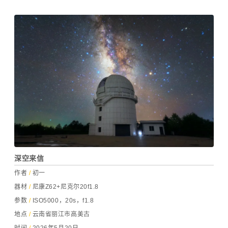
深空来信
作者
/
初一
器材
/
尼康Z62+尼克尔20f1.8
参数
/
ISO5000，20s，f1.8
地点
/
云南省丽江市高美古