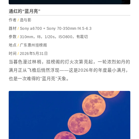
通红的“蓝月亮”
作者
/
造与影
器材
/
Sony a6700 + Sony 70-350mm f4.5-6.3
参数
/
310mm，f8，
1/20s，
ISO800，有裁切
地点
/
广东惠州挂榜阁
时间
/
2026年5月31日
当暮色漫过林梢，挂榜阁的灯火次第亮起，一轮浓烈如丹的
满月正从飞檐后悄然浮现——这是2026年的年度最小满月，
也是一次难得的“蓝月亮”天象。