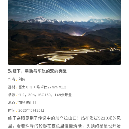
珠峰下，星轨与车轨的双向奔赴
作者
/
刘伟
器材
/
富士XT3 + 唯卓仕27mm f/1.2
参数
/
f1.2，30s，ISO160，149张堆叠
地点
/
加乌拉山口
时间
/
2026年5月25日
终于亲眼见到了传说中的加乌拉山口！站在海拔5210米的风
里，看着珠峰的轮廓在夜色里慢慢清晰，头顶的星星也开始