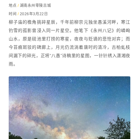
地点
/
湖南永州零陵古城
时间
/
2026年3月22日
柳子庙的檐角挑碎星辰，千年前柳宗元独坐愚溪河畔，寒江
钓雪的孤影曾浸入同一片星空。他笔下《永州八记》的嶙峋
山水，原是砚池里打捞的寒星，夜夜与贬谪的悲怆对弈；而
今苔痕斑驳的碑廊上，月光仍流淌着唐时的清冷，古柏虬枝
间漏下的碎光，正将“八愚”诗稿里的星图，一针针绣入潇湘夜
雨。