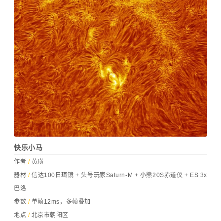
快乐小马
作者
/
黄璜
器材
/
信达100日珥镜 + 头号玩家Saturn-M + 小熊20S赤道仪 +
ES 3x
巴洛
参数
/
单帧12ms，多帧叠加
地点
/
北京市朝阳区