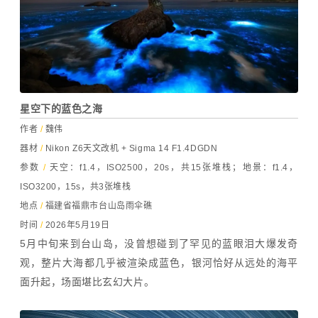
星空下的蓝色之海
作者
/
魏伟
器材
/
Nikon Z6天文改机 + Sigma 14 F1.4DGDN
参数
/
天空：f1.4，ISO2500，20s，共15张堆栈；地景：f1.4，
ISO3200，15s，共3张堆栈
地点
/
福建省福鼎市台山岛雨伞礁
时间
/
2026年5月19日
5月中旬来到台山岛，没曾想碰到了罕见的蓝眼泪大爆发奇
观，整片大海都几乎被渲染成蓝色，银河恰好从远处的海平
面升起，场面堪比玄幻大片。