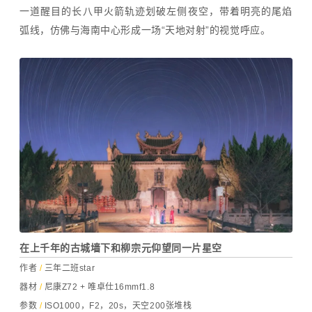
一道醒目的长八甲火箭轨迹划破左侧夜空，带着明亮的尾焰
弧线，仿佛与海南中心形成一场“天地对射”的视觉呼应。
在上千年的古城墙下和柳宗元仰望同一片星空
作者
/
三年二班star
器材
/
尼康Z72 + 唯卓仕16mmf1.8
参数
/
ISO1000，F2，20s，天空200张堆栈