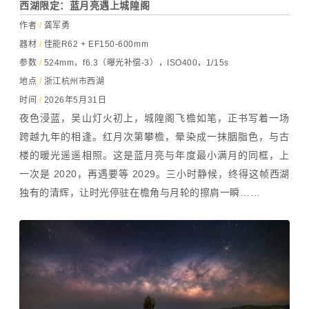
西湖限定：蓝月亮遇上城隍阁
作者
/
龚军勇
器材
/
佳能R62 + EF150-600mm
参数
/
524mm，f6.3（曝光补偿-3），ISO400，1/15s
地点
/
浙江杭州市西湖
时间
/
2026年5月31日
夜色浸蓝，吴山灯火初上，城隍阁飞檐如笔，正书写着一场
跨越九年的相逢。红月次第攀檐，晕染成一抹胭脂色，与古
楼的暖光遥遥相照。这是蓝月亮与年度最小满月的同框，上
一次是 2020，再遇要等 2029。三小时静候，终得这帧西湖
独有的清辉，让时光停驻在檐角与月轮的擦肩一瞬……