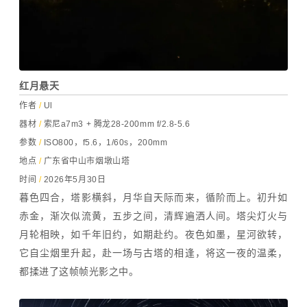
红月悬天
作者
/
Ul
器材
/
索尼a7m3 + 腾龙28-200mm f/2.8-5.6
参数
/
I
S
O800，f5.6，1/60s，200mm
地点
/
广东省中山市烟墩山塔
时间
/
2026年5月30日
暮色四合，塔影横斜，月华自天际而来，循阶而上。初升如
赤金，渐次似流黄，五步之间，清辉遍洒人间。塔尖灯火与
月轮相映，如千年旧约，如期赴约。夜色如墨，星河欲转，
它自尘烟里升起，赴一场与古塔的相逢，将这一夜的温柔，
都揉进了这帧帧光影之中。