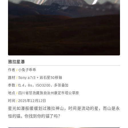
雅拉星瀑
作者
/
小兔子乖乖
器材
/
Sony a7r3 + 岩石星50移轴
参数
/
f1.4，8s，ISO3200，多张叠加
地点
/
四川省甘孜藏族自治州康定市塔公草原
时间
/
2025年12月12日
星光如瀑般缓缓划过雅拉神山，时间是流动的星，而山是永
恒的锚。你找到你的锚了吗？