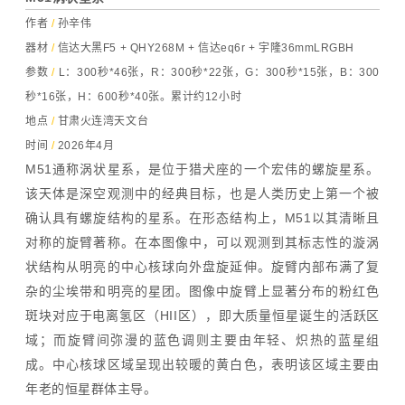
作者
/
孙辛伟
器材
/
信达大黑F5 + QHY268M + 信达eq6r + 宇隆36mmLRGBH
参数
/
L：300秒*46张，R：300秒*22张，G：300秒*15张，B：300
秒*16张，H：600秒*40张。累计约12小时
地点
/
甘肃火连湾天文台
时间
/
2026年4月
M51通称涡状星系，是位于猎犬座的一个宏伟的螺旋星系。
该天体是深空观测中的经典目标，也是人类历史上第一个被
确认具有螺旋结构的星系。在形态结构上，M51以其清晰且
对称的旋臂著称。在本图像中，可以观测到其标志性的漩涡
状结构从明亮的中心核球向外盘旋延伸。旋臂内部布满了复
杂的尘埃带和明亮的星团。图像中旋臂上显著分布的粉红色
斑块对应于电离氢区（HII区），即大质量恒星诞生的活跃区
域；而旋臂间弥漫的蓝色调则主要由年轻、炽热的蓝星组
成。中心核球区域呈现出较暖的黄白色，表明该区域主要由
年老的恒星群体主导。