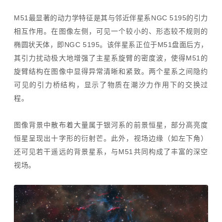
M51最显著的动力学特征是其与邻近伴星系NGC 5195的引力
相互作用。在图像左侧，可见一个较小的、形态较不规则的
椭圆状天体，即NGC 5195。该伴星系正位于M51盘面后方，
其引力扰动极大地增强了主星系旋臂的密度波，使得M51的
旋臂结构在图像中显得异常清晰和紧致。两个星系之间隐约
可见的引力桥结构，显示了物质在潮汐力作用下的交换过
程。
图像背景中散布着大量属于银河系的前景恒星，部分高亮度
恒星呈现出十字形的衍射芒。此外，视场边缘（如左下角）
还可见若干遥远的背景星系，与M51共同构成了丰富的深空
视场。