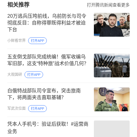
相关推荐
打开腾讯新闻查看更多
20万逃兵压垮前线，乌前防长与司令
彻底反目：自称得罪既得利益才被迫
下台
小鲜看世界
打开APP
五支倒戈部队完成统编！俄军收编乌
军旧部，这支“特种旅”战术价值几何？
大观国研
打开APP
白俄特战部队司令宣布，突击旅南
下，将两面夹击直取基辅？
军武次位面
打开APP
凭本人手机号：验证后获取！#运营商
业务