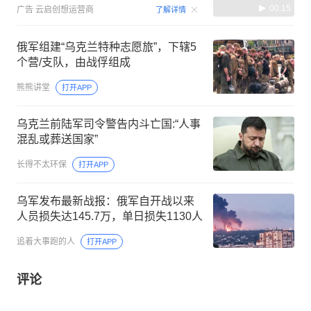
00:15
广告
云启创想运营商
了解详情
俄军组建“乌克兰特种志愿旅”，下辖5
个营/支队，由战俘组成
熊熊讲堂
打开APP
乌克兰前陆军司令警告内斗亡国:“人事
混乱或葬送国家”
长得不太环保
打开APP
乌军发布最新战报：俄军自开战以来
人员损失达145.7万，单日损失1130人
追着大事跑的人
打开APP
评论