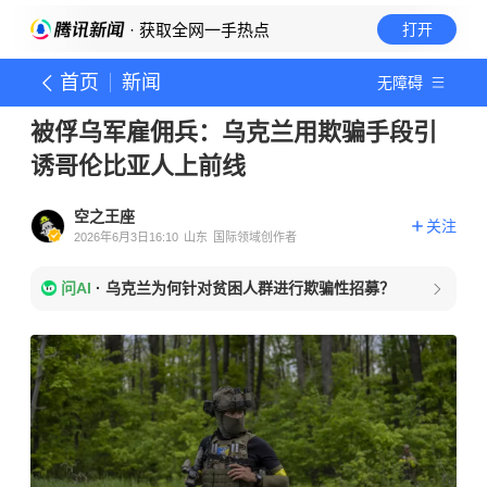
· 获取全网一手热点
打开
首页
新闻
无障碍
被俘乌军雇佣兵：乌克兰用欺骗手段引
诱哥伦比亚人上前线
空之王座
关注
2026年6月3日16:10
山东
国际领域创作者
问AI
·
乌克兰为何针对贫困人群进行欺骗性招募？