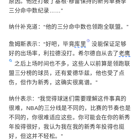
原因。他还打破了基根·穆雷保持的新秀单赛季
三分命中数纪录……”
纳什补充道：“他的三分命中数也领跑全联盟。”
詹姆斯表示：“好吧，毕竟
库里
没能保证足够
好的出场率，利拉德没打。希尔德自从去了
老鹰
之后上场时间也不多，这些人以前算是领跑联
盟三分榜的球员，还有爱德华兹，他也受了点
伤，但作为新秀，这确实很离谱。”
纳什表示：“我觉得球迷们需要理解这件事真的
很难，
NBA
的三分线是不同的，比赛的节奏也是
不同的，你很难适应这些。你可能会在你的新秀
年投得很好，我认为我在我的新秀年投得也挺
好，但这并不轻松。”