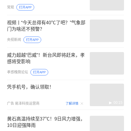
常观
打开APP
视频丨“今天总得有40℃了吧？”气象部
门为啥还不预警？
央视新闻
打开APP
威力超越“巴威”！新台风即将赶来，孝
感将受影响
孝感槐荫论坛
打开APP
凭手机号，确认领取！
00:15
广告
易泽科技运营商
了解详情
黄石高温持续至37℃！9日风力增强，
10日迎强降雨