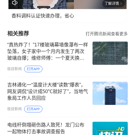
了解详情
香料调料认证快速办理，省心
相关推荐
打开腾讯新闻查看更多
“真热炸了！”17楼玻璃幕墙像瀑布一样
坠落，女子家中一个月内发生了两次
玻璃自爆；维修师傅：一个夏天换一
两百片，越大越危险
极目新闻
打开APP
吉林通化一“温度计大楼”读数“爆表”，
网友调侃“设计成50℃就好了”，当地气
象局工作人员回应
极目新闻
打开APP
电线杆倒塌砸伤路人致死！龙门公布
一起物体打击事故调查报告