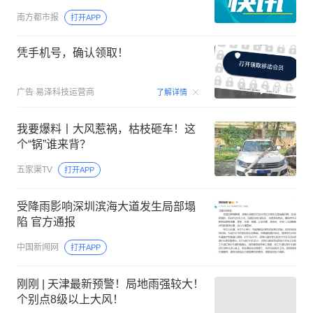
南方都市报
打开APP
凭手机号，确认领取！
00:15
广告
易泽科技运营商
了解详情
我要爆料丨大风惹祸，枯枝砸车！这
个“锅”谁来背？
五家渠TV
打开APP
受降雨影响深圳滨海大道发生局部塌
陷 官方通报
中国新闻网
打开APP
刚刚 | 天津最新预警！局地雨强较大！
个别点8级以上大风！