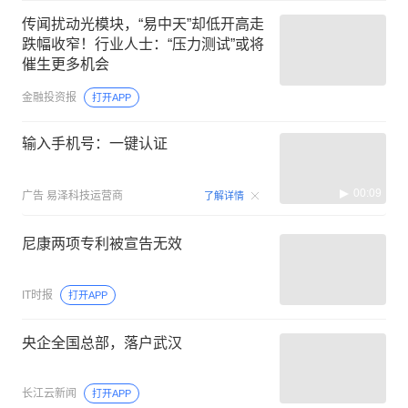
传闻扰动光模块，“易中天”却低开高走
跌幅收窄！行业人士：“压力测试”或将
催生更多机会
金融投资报
打开APP
输入手机号：一键认证
00:09
广告
易泽科技运营商
了解详情
尼康两项专利被宣告无效
IT时报
打开APP
央企全国总部，落户武汉
长江云新闻
打开APP