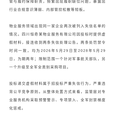
管与履约保障职责，频繁出现履职缺位问题，暴露出
行业合规意识薄弱、内部管控松散等短板。
物业服务领域出现同一家企业两次被列入失信名单的
情况。四川恒奇某物业服务有限公司因投标时提供虚
假材料，接连收到两条失信处理公告。两条处罚禁令
时间一致，均为2026年5月29日至2028年5月29
日，为期两年；限制范围一个针对军事航天部队，另
一个升级至全军全类别采购项目。
投标递交虚假材料属于招投标严重失信行为，严重违
背公平竞争原则。从整体处置方式来看，监管层对专
业服务机构采取预警警示、专项禁入、全军封禁梯度
化惩戒。