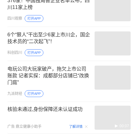
376家！中国独角兽企业名单公布，四
川11家上榜
四川观察
打开APP
6个“狠人”干出至少6家上市川企，国企
技术员的“二次起飞”！
科创四川
打开APP
电玩公司大玩家破产，拖欠上市公司
账款 记者实探：成都部分店铺已“改换
门庭”
九派财经
打开APP
核验未通过,身份保障还未认证成功
00:07
广告
鼎立健康小助手
了解详情