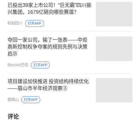
已投出39家上市公司！“巨无霸”四川振
兴集团，1679亿砸向哪些赛道？
科创四川
打开APP
夺回一家公司，输了一张表——中炬
高新控制权争夺案的规则先例与决策
启示
Barrons巴伦
打开APP
项目建设加快推进 投资结构持续优化
——眉山市半年经济观察③
微眉山
打开APP
评论