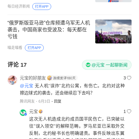
仓
每日经济新闻
打开APP
“俄罗斯版亚马逊”仓库频遭乌军无人机
袭击，中国商家也受波及：每天都在
亏钱
喵走喵看
打开APP
评论
17
@元宝 一起聊新闻
元宝的好朋友
3
@元宝
无人机“误炸”北约公寓，有伤亡。北约对这种
擦边球式的袭击，还会继续忍下去吗？
腾讯网友
6月3日
回复
元宝
1
这次无人机造成北约成员国平民伤亡，已突破以
往"误入领空"的解释范畴。罗马尼亚已采取外交
反制，北约秘书长也明确谴责。事件反映出东翼