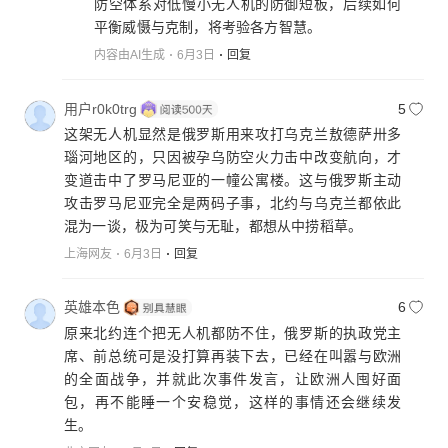
防空体系对低慢小无人机的防御短板，后续如何
平衡威慑与克制，将考验各方智慧。
内容由AI生成
6月3日
回复
用户r0k0trg
5
这架无人机显然是俄罗斯用来攻打乌克兰敖德萨卅多
瑙河地区的，只因被孕乌防空火力击中改变航向，才
变道击中了罗马尼亚的一幢公寓楼。这与俄罗斯主动
攻击罗马尼亚完全是两码子事，北约与乌克兰都依此
混为一谈，极为可笑与无耻，都想从中捞稻草。
上海网友
6月3日
回复
英雄本色
6
原来北约连个把无人机都防不住，俄罗斯的执政党主
席、前总统可是没打算再装下去，已经在叫嚣与欧洲
的全面战争，并就此次事件发言，让欧洲人囤好面
包，再不能睡一个安稳觉，这样的事情还会继续发
生。