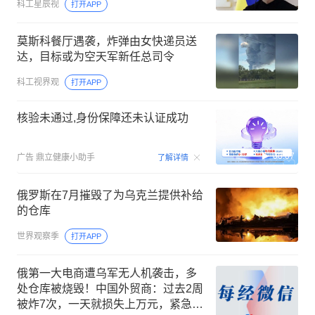
科工星辰视
打开APP
莫斯科餐厅遇袭，炸弹由女快递员送
达，目标或为空天军新任总司令
科工视界观
打开APP
核验未通过,身份保障还未认证成功
00:07
广告
鼎立健康小助手
了解详情
俄罗斯在7月摧毁了为乌克兰提供补给
的仓库
世界观察季
打开APP
俄第一大电商遭乌军无人机袭击，多
处仓库被烧毁！中国外贸商：过去2周
被炸7次，一天就损失上万元，紧急清