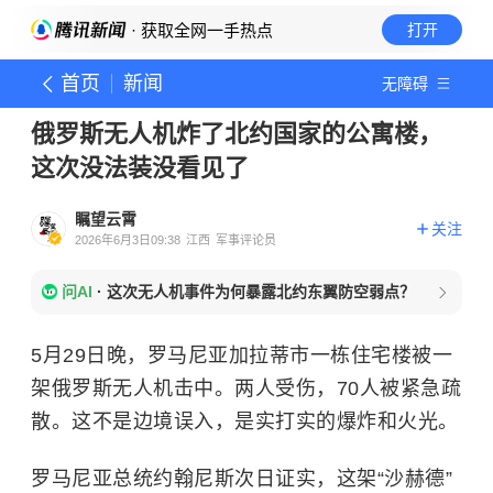
· 获取全网一手热点
打开
首页
新闻
无障碍
俄罗斯无人机炸了北约国家的公寓楼，
这次没法装没看见了
瞩望云霄
关注
2026年6月3日09:38
江西
军事评论员
问AI
·
这次无人机事件为何暴露北约东翼防空弱点？
5月29日晚，罗马尼亚加拉蒂市一栋住宅楼被一
架俄罗斯无人机击中。两人受伤，70人被紧急疏
散。这不是边境误入，是实打实的爆炸和火光。
罗马尼亚总统约翰尼斯次日证实，这架“沙赫德”