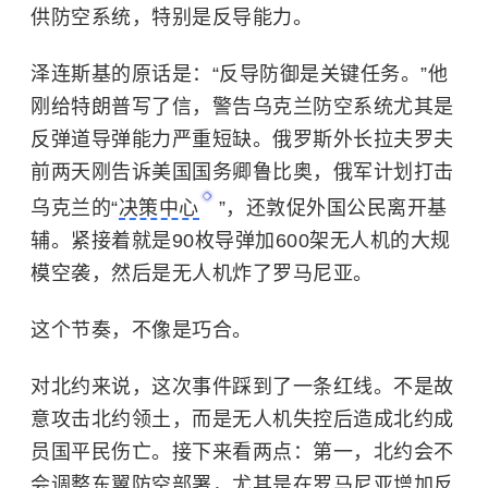
供防空系统，特别是反导能力。
泽连斯基的原话是：“反导防御是关键任务。”他
刚给特朗普写了信，警告乌克兰防空系统尤其是
反弹道导弹能力严重短缺。俄罗斯外长拉夫罗夫
前两天刚告诉美国国务卿鲁比奥，俄军计划打击
乌克兰的“
决策中心
”，还敦促外国公民离开基
辅。紧接着就是90枚导弹加600架无人机的大规
模空袭，然后是无人机炸了罗马尼亚。
这个节奏，不像是巧合。
对北约来说，这次事件踩到了一条红线。不是故
意攻击北约领土，而是无人机失控后造成北约成
员国平民伤亡。接下来看两点：第一，北约会不
会调整东翼防空部署，尤其是在罗马尼亚增加反