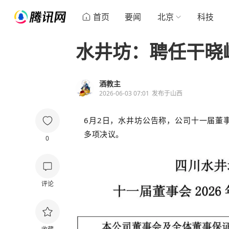
首页
要闻
北京
科技
水井坊：聘任干晓
酒教主
2026-06-03 07:01
发布于
山西
6月2日，水井坊
公告称，公司十一届董事
多项决议。
0
评论