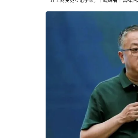
理工商变更登记手续。干晓峰有丰富
啤酒