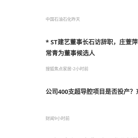
中国石油石化
昨天
* ST建艺董事长石访辞职，庄萱
常青为董事候选人
搜狐焦点家居
-2小时前
公司400支超导腔项目是否投产
财闻
9小时前