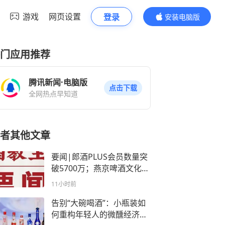
游戏
网页设置
登录
安装电脑版
内容更精彩
门应用推荐
腾讯新闻·电脑版
点击下载
全网热点早知道
者其他文章
要闻|郎酒PLUS会员数量突
破5700万；燕京啤酒文化节
定档......
11小时前
告别“大碗喝酒”：小瓶装如
何重构年轻人的微醺经济