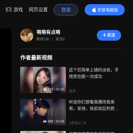
游戏
网页设置
登录
安装电脑版
内容更精彩
萌萌有点萌
关注
粉丝
536
|
关注
0
作者最新视频
这个巨简单上镜的淡妆，手
残党也能一次成功
710
|
01:00
前天
听说你们想看我爆改我弟
弟，安排，妆前妆后判若两
人这反差惊呆了
888
|
01:04
1评论
07-30