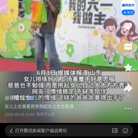
关注
8
评论
2
1
@
速豹东方
女儿上台害羞爸爸抱起女儿大方表演
2026-06-02 22:42
发布于
山东
打开
腾讯新闻客户端说两句