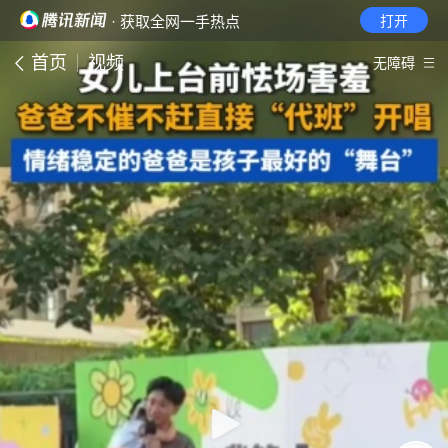
· 获取全网一手热点
打开
首页
视频
无障碍