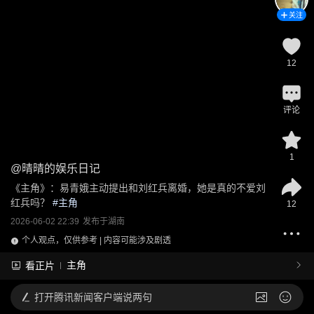
关注
12
评论
1
@
晴晴的娱乐日记
《主角》：易青娥主动提出和刘红兵离婚，她是真的不爱刘
红兵吗？
 #
主角
12
2026-06-02 22:39
发布于
湖南
个人观点，仅供参考 | 内容可能涉及剧透
主角
看正片
打开
腾讯新闻客户端说两句