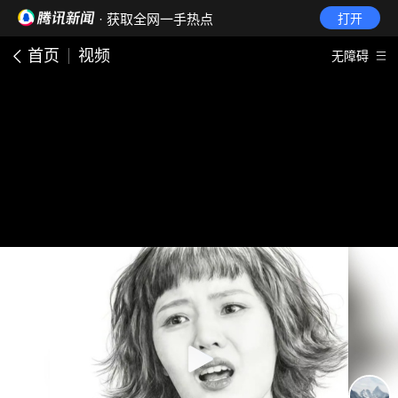
· 获取全网一手热点
打开
首页
视频
无障碍