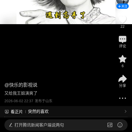
关注
22
评论
6
@
快乐的影视说
分享
又给我王姐演爽了
2026-06-02 22:37
发布于
山东
突然的喜欢
看正片
打开
腾讯新闻客户端说两句