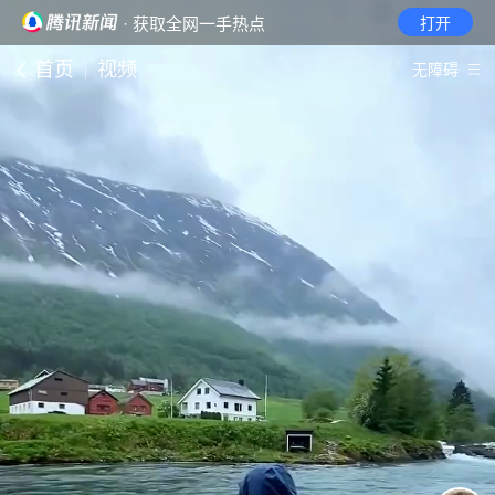
· 获取全网一手热点
打开
首页
视频
无障碍